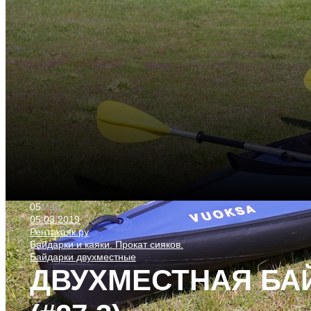
05
Мар
05.03.2019
Рентакаяк.ру
Байдарки и каяки. Прокат сияков.
Байдарки двухместные
ДВУХМЕСТНАЯ БА