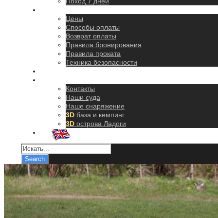
Поход 7 дней
Правила
Цены
Способы оплаты
Возврат оплаты
Правила бронирования
Правила проката
Техника безопасности
Как добраться
О нас
Контакты
Наши суда
Наше снаряжение
3D
база и кемпинг
3D
острова Ладоги