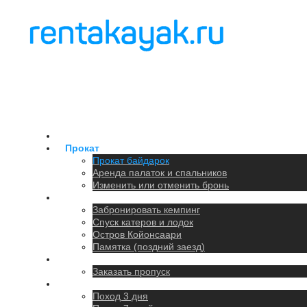
Главная
Прокат
Прокат байдарок
Аренда палаток и спальников
Изменить или отменить бронь
Кемпинг
Забронировать кемпинг
Спуск катеров и лодок
Остров Койонсаари
Памятка (поздний заезд)
Парковка
Заказать пропуск
Походы
Поход 3 дня