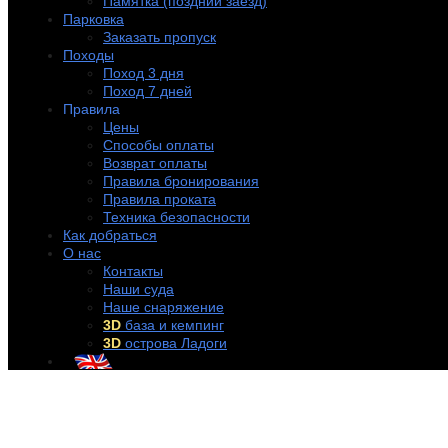
Памятка (поздний заезд)
Парковка
Заказать пропуск
Походы
Поход 3 дня
Поход 7 дней
Правила
Цены
Способы оплаты
Возврат оплаты
Правила бронирования
Правила проката
Техника безопасности
Как добраться
О нас
Контакты
Наши суда
Наше снаряжение
3D
база и кемпинг
3D
острова Ладоги
+7 (921) 956-32-57
info@rentakayak.ru