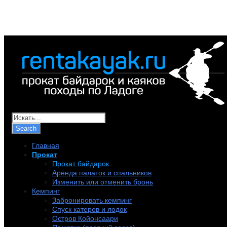
+7 (921) 956-32-57
info@rentakayak.ru
Главная
Прокат
Прокат байдарок
Аренда палаток и спальников
Изменить или отменить бронь
Кемпинг
Забронировать кемпинг
Спуск катеров и лодок
Остров Койонсаари