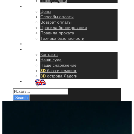
Поход 7 дней
Правила
Цены
Способы оплаты
Возврат оплаты
Правила бронирования
Правила проката
Техника безопасности
Как добраться
О нас
Контакты
Наши суда
Наше снаряжение
3D
база и кемпинг
3D
острова Ладоги