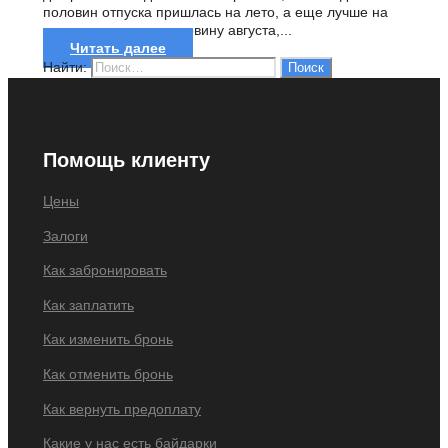
половин отпуска пришлась на лето, а еще лучше на
июль или первую половину августа,...
Читать далее
Найти:
Помощь клиенту
Цены
Залоги
Как забронировать
Как заплатить
Как изменить бронь
Как отменить бронь
Как вернуть предоплату
Какие у нас есть байдарки