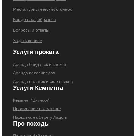
Места туристических стоянок
Как до нас добраться
Вопросы и ответы
Задать вопрос
Услуги проката
Аренда байдарок и каяков
Аренда велосипедов
Аренда палаток и спальников
Услуги Кемпинга
Кемпинг "Вятиккя"
Проживание в кемпинге
Парковка на берегу Ладоги
Про походы