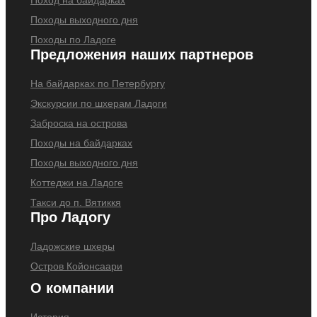
Поход на байдарках
Походы выходного дня
Походы по Ладоге
Предложения наших партнеров
На байдарках по Петербургу
Экскурсии по шхерам Ладоги
Заброска на острова
Походы на байдарках
Походы выходного дня
Коттеджи на Ладоге
Такси до п. Вятиккя
Про Ладогу
Ладожские шхеры
Остров Койонсаари
О компании