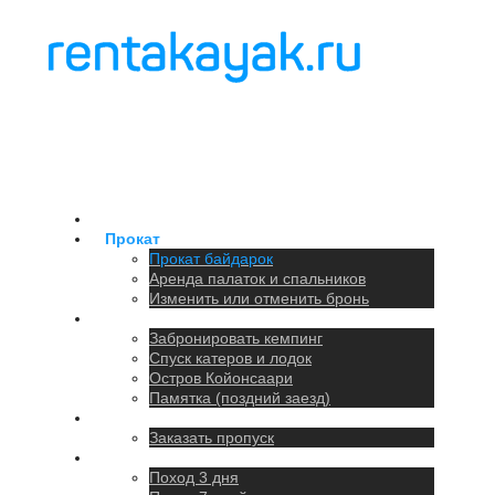
Главная
Прокат
Прокат байдарок
Аренда палаток и спальников
Изменить или отменить бронь
Кемпинг
Забронировать кемпинг
Спуск катеров и лодок
Остров Койонсаари
Памятка (поздний заезд)
Парковка
Заказать пропуск
Походы
Поход 3 дня