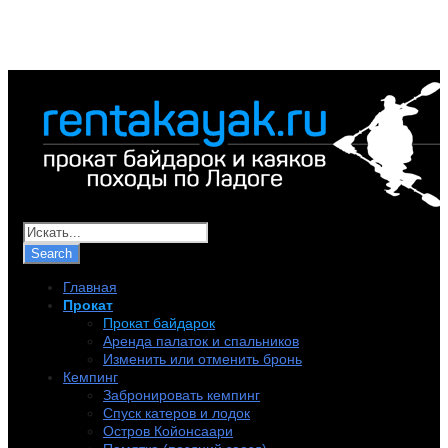
+7 (921) 956-32-57
info@rentakayak.ru
Главная
Прокат
Прокат байдарок
Аренда палаток и спальников
Изменить или отменить бронь
Кемпинг
Забронировать кемпинг
Спуск катеров и лодок
Остров Койонсаари