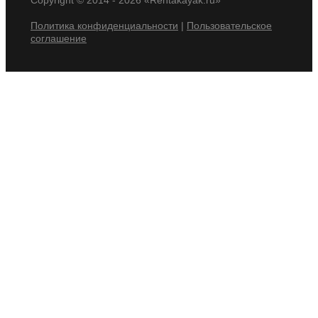
Copyright © 2014 -
2026 «Rentakayak.ru»
Политика конфиденциальности
|
Пользовательское
соглашение