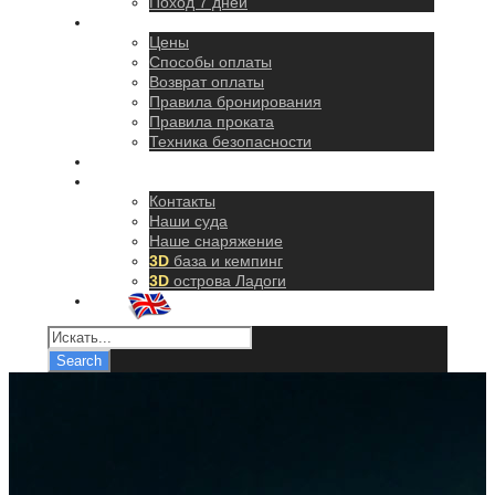
Поход 7 дней
Правила
Цены
Способы оплаты
Возврат оплаты
Правила бронирования
Правила проката
Техника безопасности
Как добраться
О нас
Контакты
Наши суда
Наше снаряжение
3D
база и кемпинг
3D
острова Ладоги