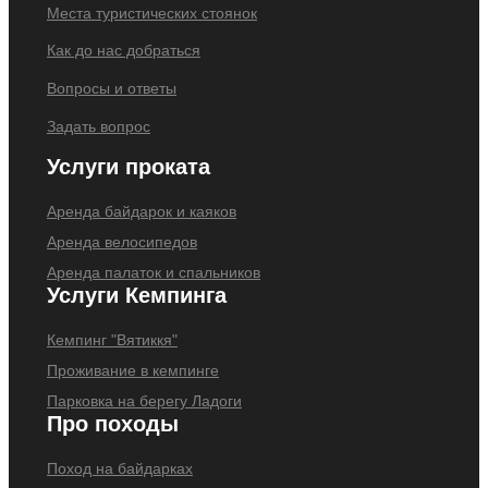
Места туристических стоянок
Как до нас добраться
Вопросы и ответы
Задать вопрос
Услуги проката
Аренда байдарок и каяков
Аренда велосипедов
Аренда палаток и спальников
Услуги Кемпинга
Кемпинг "Вятиккя"
Проживание в кемпинге
Парковка на берегу Ладоги
Про походы
Поход на байдарках