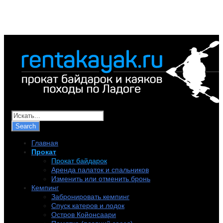
+7 (921) 956-32-57
info@rentakayak.ru
Главная
Прокат
Прокат байдарок
Аренда палаток и спальников
Изменить или отменить бронь
Кемпинг
Забронировать кемпинг
Спуск катеров и лодок
Остров Койонсаари