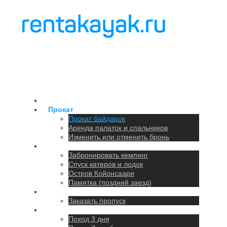
Главная
Прокат
Прокат байдарок
Аренда палаток и спальников
Изменить или отменить бронь
Кемпинг
Забронировать кемпинг
Спуск катеров и лодок
Остров Койонсаари
Памятка (поздний заезд)
Парковка
Заказать пропуск
Походы
Поход 3 дня