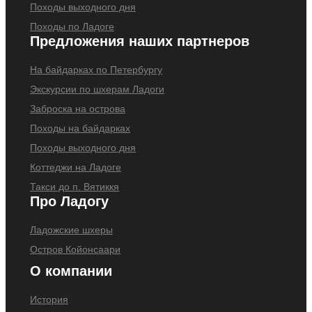
Походы выходного дня
Походы по Ладоге
Предложения наших партнеров
На байдарках по Петербургу
Экскурсии по шхерам Ладоги
Заброска на острова
Походы на байдарках
Походы выходного дня
Коттеджи на Ладоге
Такси до п. Вятиккя
Про Ладогу
Ладожские шхеры
Остров Койонсаари
О компании
История