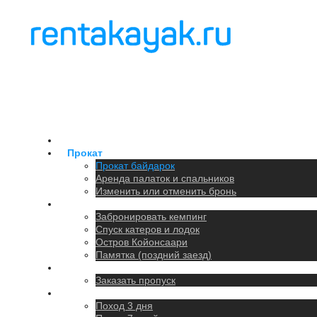
Главная
Прокат
Прокат байдарок
Аренда палаток и спальников
Изменить или отменить бронь
Кемпинг
Забронировать кемпинг
Спуск катеров и лодок
Остров Койонсаари
Памятка (поздний заезд)
Парковка
Заказать пропуск
Походы
Поход 3 дня