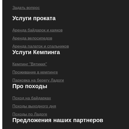
Задать вопрос
Услуги проката
Аренда байдарок и каяков
Аренда велосипедов
Аренда палаток и спальников
Услуги Кемпинга
Кемпинг "Вятиккя"
Проживание в кемпинге
Парковка на берегу Ладоги
Про походы
Поход на байдарках
Походы выходного дня
Походы по Ладоге
Предложения наших партнеров