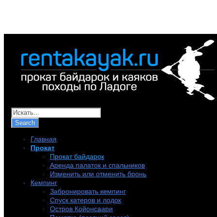
+7 (921) 956-32-57
info@rentakayak.ru
Главная
Прокат
Прокат байдарок
Аренда палаток и спальников
Изменить или отменить бронь
Кемпинг
Забронировать кемпинг
Спуск катеров и лодок
Остров Койонсаари