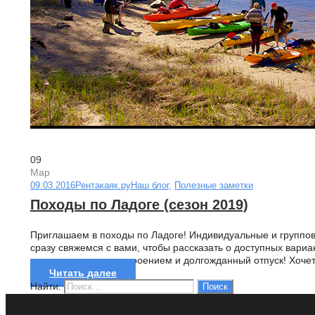
09
Мар
09.03.2016
Рентакаяк.ру
Наш блог
,
Полезные заметки
Походы по Ладоге (сезон 2019)
Приглашаем в походы по Ладоге! Индивидуальные и группов
сразу свяжемся с вами, чтобы рассказать о доступных вари
красок, хорошим настроением и долгожданный отпуск! Хочетс
Читать далее
Найти: