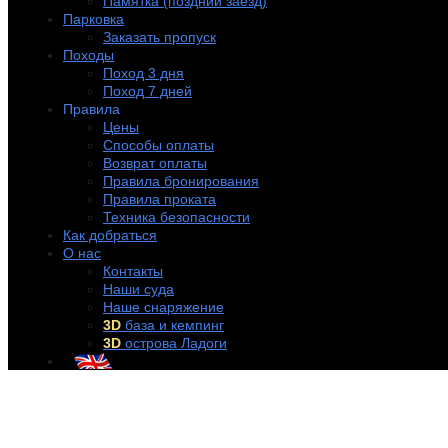
Памятка (поздний заезд)
Парковка
Заказать пропуск
Походы
Поход 3 дня
Поход 7 дней
Правила
Цены
Способы оплаты
Возврат оплаты
Правила бронирования
Правила проката
Техника безопасности
Как добраться
О нас
Контакты
Наши суда
Наше снаряжение
3D
база и кемпинг
3D
острова Ладоги
+7 (921) 956-32-57
info@rentakayak.ru