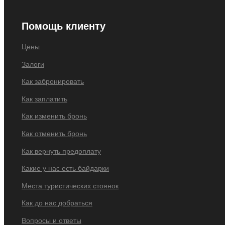
Помощь клиенту
Цены
Залоги
Как забронировать
Как заплатить
Как изменить бронь
Как отменить бронь
Как вернуть предоплату
Какие у нас есть байдарки
Места туристических стоянок
Как до нас добраться
Вопросы и ответы