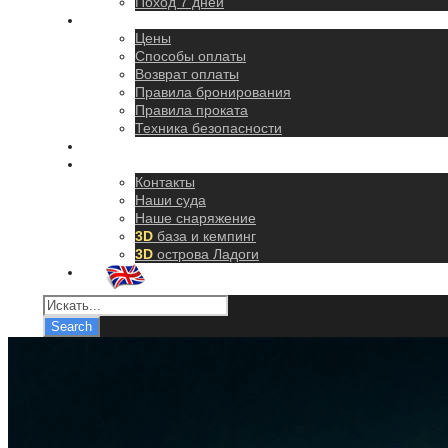
Поход 7 дней
Правила
Цены
Способы оплаты
Возврат оплаты
Правила бронирования
Правила проката
Техника безопасности
Как добраться
О нас
Контакты
Наши суда
Наше снаряжение
3D
база и кемпинг
3D
острова Ладоги