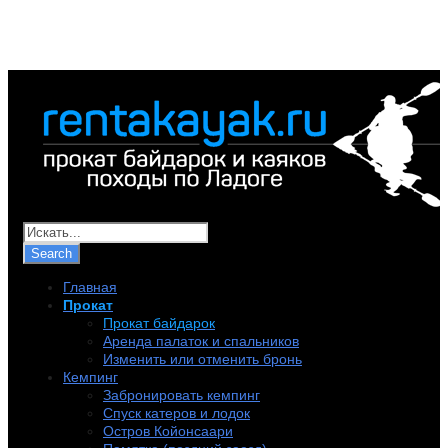
+7 (921) 956-32-57
info@rentakayak.ru
Главная
Прокат
Прокат байдарок
Аренда палаток и спальников
Изменить или отменить бронь
Кемпинг
Забронировать кемпинг
Спуск катеров и лодок
Остров Койонсаари