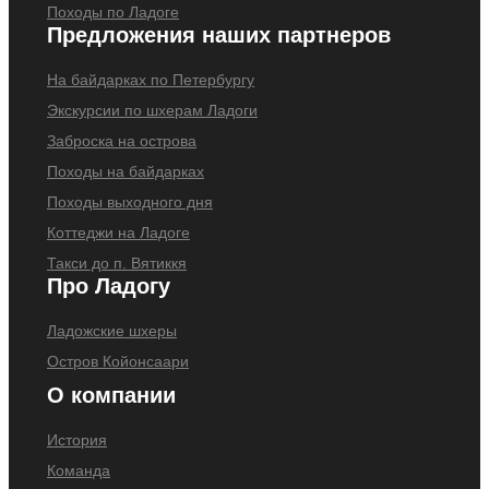
Походы по Ладоге
Предложения наших партнеров
На байдарках по Петербургу
Экскурсии по шхерам Ладоги
Заброска на острова
Походы на байдарках
Походы выходного дня
Коттеджи на Ладоге
Такси до п. Вятиккя
Про Ладогу
Ладожские шхеры
Остров Койонсаари
О компании
История
Команда