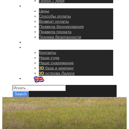
Поход 7 дней
Правила
Цены
Способы оплаты
Возврат оплаты
Правила бронирования
Правила проката
Техника безопасности
Как добраться
О нас
Контакты
Наши суда
Наше снаряжение
3D
база и кемпинг
3D
острова Ладоги