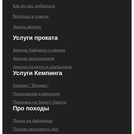
Как до нас добраться
Вопросы и ответы
Задать вопрос
Услуги проката
Аренда байдарок и каяков
Аренда велосипедов
Аренда палаток и спальников
Услуги Кемпинга
Кемпинг "Вятиккя"
Проживание в кемпинге
Парковка на берегу Ладоги
Про походы
Поход на байдарках
Походы выходного дня