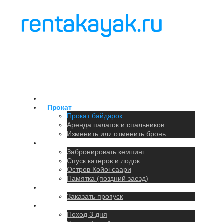
Главная
Прокат
Прокат байдарок
Аренда палаток и спальников
Изменить или отменить бронь
Кемпинг
Забронировать кемпинг
Спуск катеров и лодок
Остров Койонсаари
Памятка (поздний заезд)
Парковка
Заказать пропуск
Походы
Поход 3 дня