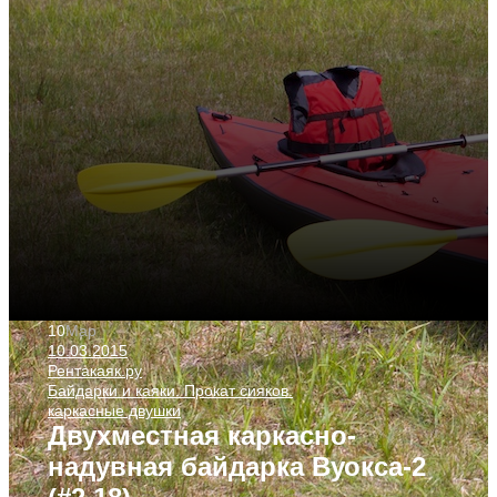
10
Мар
10.03.2015
Рентакаяк.ру
Байдарки и каяки. Прокат сияков.
каркасные двушки
Двухместная каркасно-
надувная байдарка Вуокса-2