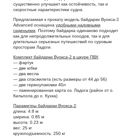
существенно улучшает как остойчивость, так и
скоростные характеристики судна.
Предлагаемая к прокату модель байдарки Вуокса-2
Advanced оснащена
удобными надувными
сиденьями
. Поэтому байдарка одинаково подходит
как для непродолжительных походов, так и для
длительных серьезных путешествий по суровым
просторам Ладоги.
Комплект байдарки Вуокса-2 в шкуре ПВХ
:
— фартук
— две юбки
— два весла
— два спасжилета (есть размеры от 44 до 56)
— две гермоупаковки 40л
— ламинированная карта оз. Ладога (район от о.
Кильпола до о. Кухка)
Параметры байдарки Вуокса-2
:
длина: 4.8 м
ширина: 0.85 м
высота: 0.23 м
вес: 25 кг
крузоподъемность: 250 кг