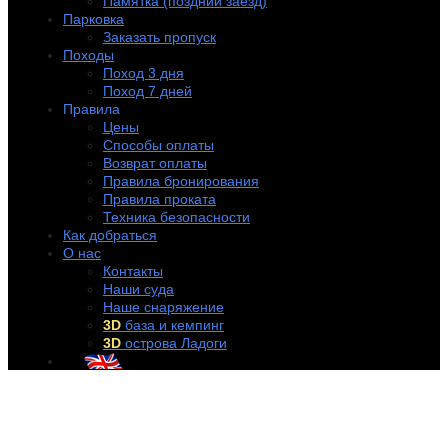
Памятка (поздний заезд)
Парковка
Заказать пропуск
Походы
Поход 3 дня
Поход 7 дней
Правила
Цены
Способы оплаты
Возврат оплаты
Правила бронирования
Правила проката
Техника безопасности
Как добраться
О нас
Контакты
Наши суда
Наше снаряжение
3D
база и кемпинг
3D
острова Ладоги
+7 (921) 956-32-57
info@rentakayak.ru