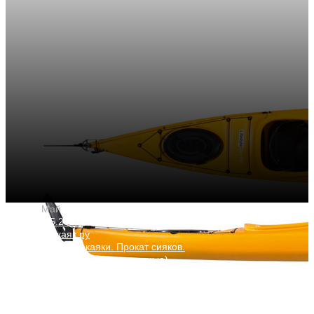
27
Май
27.05.2021
Рентакаяк.ру
Байдарки и каяки. Прокат сияков.
Морские каяки (двухместные)
ДВУХМЕСТНАЯ БАЙДАРКА
LIFESTYLE DUO ЖЕЛТАЯ С