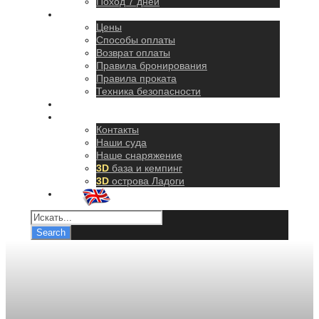
Поход 7 дней
Правила
Цены
Способы оплаты
Возврат оплаты
Правила бронирования
Правила проката
Техника безопасности
Как добраться
О нас
Контакты
Наши суда
Наше снаряжение
3D
база и кемпинг
3D
острова Ладоги