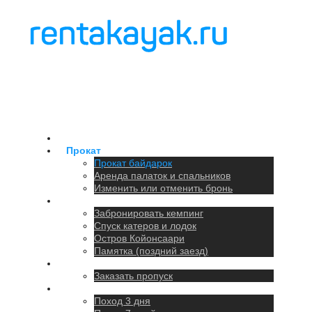
Главная
Прокат
Прокат байдарок
Аренда палаток и спальников
Изменить или отменить бронь
Кемпинг
Забронировать кемпинг
Спуск катеров и лодок
Остров Койонсаари
Памятка (поздний заезд)
Парковка
Заказать пропуск
Походы
Поход 3 дня