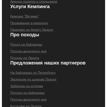
Аренда палаток и спальников
Услуги Кемпинга
Кемпинг "Вятиккя"
Проживание в кемпинге
Парковка на берегу Ладоги
Про походы
Поход на байдарках
Походы выходного дня
Походы по Ладоге
Предложения наших партнеров
На байдарках по Петербургу
Экскурсии по шхерам Ладоги
Заброска на острова
Походы на байдарках
Походы выходного дня
Коттеджи на Ладоге