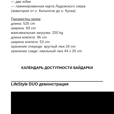
— две юбки
— ламинированная карта Ладожского озера
(акватория от о. Кильпола до о. Кухка)
Параметры каяка
:
длина: 525 cm
ширина: 69 cm
максимальная загрузка: 250 kg
длина кокпита: 96 cm
ширина кокпита: 53 cm
хранение спереди: круглый люк 24 cm
хранение сзади: овальный люк 44 х 26 cm
КАЛЕНДАРЬ ДОСТУПНОСТИ БАЙДАРКИ
LifeStyle DUO демонстрация