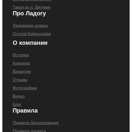
Такси до п. Вятиккя
Про Ладогу
Ладожские шхеры
Остров Койонсаари
О компании
История
Команда
Вакансии
Отзывы
Фотографии
Видео
Блог
Правила
Правила бронирования
Правила проката