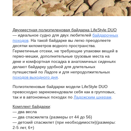
Двухместная полиэтиленовая байдарка LifeStyle DUO
— идеальное судно для двух любителей
байдарочных
походов
. На такой байдарке вы легко преодолеете
десятки километров водного пространства.
Герметичные отсеки, не требующие упаковки вещей в
гермо-мешки, дополнительные грузовые места на
деке и комфортная посадка в анатомичных сиденьях
делают байдарку удобной для длительных
путешествий по Ладоге и для непродолжительных
походов выходного дня
.
Полиэтиленовые байдарки модели LifeStyle DUO
превосходно зарекомендовали себя как в групповых,
так и в автономных походах по
Ладожским шхерам
.
Комплект байдарки
:
— два весла
— два спасжилета (размеры от 44 до 56)
— детский спасжилет (при необходимости)(размеры:
2-5 лет, 6+)