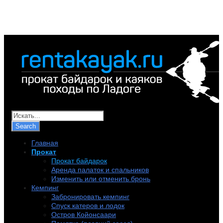
+7 (921) 956-32-57
info@rentakayak.ru
Главная
Прокат
Прокат байдарок
Аренда палаток и спальников
Изменить или отменить бронь
Кемпинг
Забронировать кемпинг
Спуск катеров и лодок
Остров Койонсаари