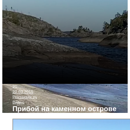
20
Мар
20.03.2015
Рентакаяк.ру
Видео
Прибой на каменном острове