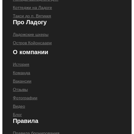
Коттеджи на Ладоге
Такси до п. Вятиккя
Про Ладогу
Ладожские шхеры
Остров Койонсаари
О компании
История
Команда
Вакансии
Отзывы
Фотографии
Видео
Блог
Правила
Правила бронирования