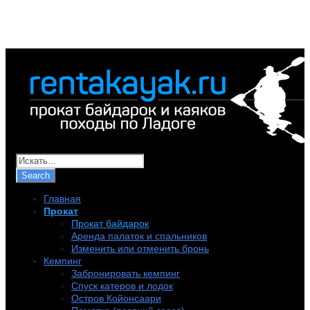
+7 (921) 956-32-57
info@rentakayak.ru
Главная
Прокат
Прокат байдарок
Аренда палаток и спальников
Изменить или отменить бронь
Кемпинг
Забронировать кемпинг
Спуск катеров и лодок
Остров Койонсаари