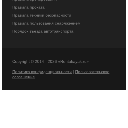
Правила проката
Правила техники безопасности
Правила пользования снаряжением
Порядок въезда автотранспорта
Copyright © 2014 -
2026 «Rentakayak.ru»
Политика конфиденциальности
|
Пользовательское
соглашение