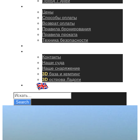
Поход 7 дней
Правила
Цены
Способы оплаты
Возврат оплаты
Правила бронирования
Правила проката
Техника безопасности
Как добраться
О нас
Контакты
Наши суда
Наше снаряжение
3D
база и кемпинг
3D
острова Ладоги