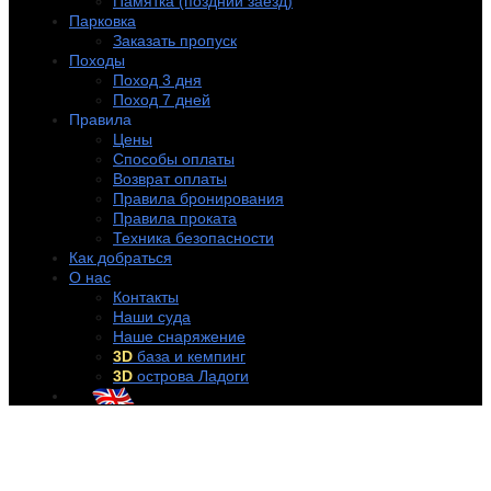
Памятка (поздний заезд)
Парковка
Заказать пропуск
Походы
Поход 3 дня
Поход 7 дней
Правила
Цены
Способы оплаты
Возврат оплаты
Правила бронирования
Правила проката
Техника безопасности
Как добраться
О нас
Контакты
Наши суда
Наше снаряжение
3D
база и кемпинг
3D
острова Ладоги
+7 (921) 956-32-57
info@rentakayak.ru