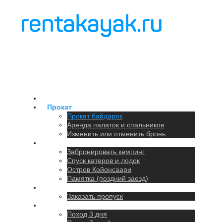
Главная
Прокат
Прокат байдарок
Аренда палаток и спальников
Изменить или отменить бронь
Кемпинг
Забронировать кемпинг
Спуск катеров и лодок
Остров Койонсаари
Памятка (поздний заезд)
Парковка
Заказать пропуск
Походы
Поход 3 дня