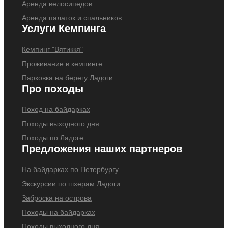
Аренда велосипедов
Аренда палаток и спальников
Услуги Кемпинга
Кемпинг "Вятиккя"
Проживание в кемпинге
Парковка на берегу Ладоги
Про походы
Поход на байдарках
Походы выходного дня
Походы по Ладоге
Предложения наших партнеров
На байдарках по Петербургу
Экскурсии по шхерам Ладоги
Заброска на острова
Походы на байдарках
Походы выходного дня