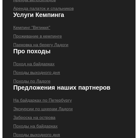
Аренда палаток и спальников
Услуги Кемпинга
Кемпинг "Вятиккя"
Проживание в кемпинге
Парковка на берегу Ладоги
Про походы
Поход на байдарках
Походы выходного дня
Походы по Ладоге
Предложения наших партнеров
На байдарках по Петербургу
Экскурсии по шхерам Ладоги
Заброска на острова
Походы на байдарках
Походы выходного дня