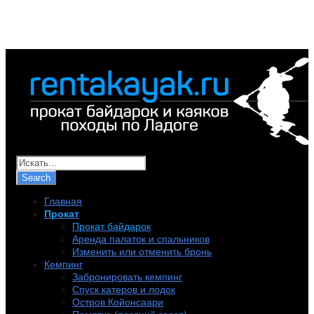
+7 (921) 956-32-57
info@rentakayak.ru
Главная
Прокат
Прокат байдарок
Аренда палаток и спальников
Изменить или отменить бронь
Кемпинг
Забронировать кемпинг
Спуск катеров и лодок
Остров Койонсаари