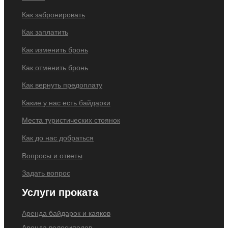
Как забронировать
Как заплатить
Как изменить бронь
Как отменить бронь
Как вернуть предоплату
Какие у нас есть байдарки
Места туристических стоянок
Как до нас добраться
Вопросы и ответы
Задать вопрос
Услуги проката
Аренда байдарок и каяков
Аренда велосипедов