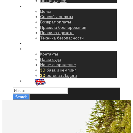
Поход 7 дней
Правила
Цены
Способы оплаты
Возврат оплаты
Правила бронирования
Правила проката
Техника безопасности
Как добраться
О нас
Контакты
Наши суда
Наше снаряжение
3D
база и кемпинг
3D
острова Ладоги