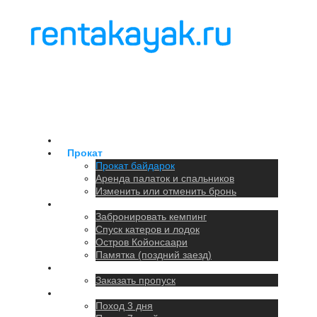
Главная
Прокат
Прокат байдарок
Аренда палаток и спальников
Изменить или отменить бронь
Кемпинг
Забронировать кемпинг
Спуск катеров и лодок
Остров Койонсаари
Памятка (поздний заезд)
Парковка
Заказать пропуск
Походы
Поход 3 дня