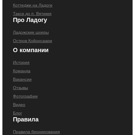
Коттеджи на Ладоге
Такси до п. Вятиккя
Про Ладогу
Ладожские шхеры
Остров Койонсаари
О компании
История
Команда
Вакансии
Отзывы
Фотографии
Видео
Блог
Правила
Правила бронирования