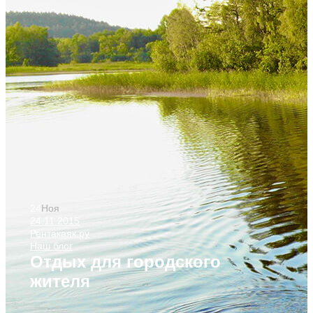
24
Ноя
24.11.2015
Рентакаяк.ру
Наш блог
Отдых для городского
жителя