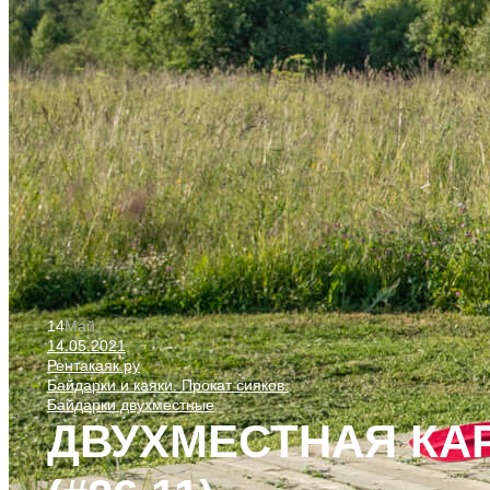
14
Май
14.05.2021
Рентакаяк.ру
Байдарки и каяки. Прокат сияков.
Байдарки двухместные
ДВУХМЕСТНАЯ КА