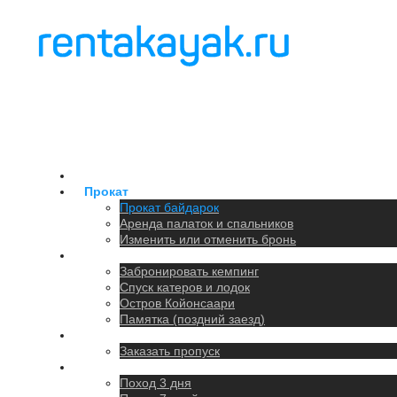
Главная
Прокат
Прокат байдарок
Аренда палаток и спальников
Изменить или отменить бронь
Кемпинг
Забронировать кемпинг
Спуск катеров и лодок
Остров Койонсаари
Памятка (поздний заезд)
Парковка
Заказать пропуск
Походы
Поход 3 дня