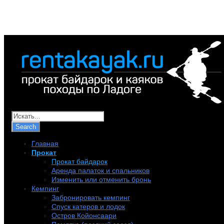
+7 (921) 956-32-57
info@rentakayak.ru
Главная
Прокат
Прокат байдарок
Аренда палаток и спальников
Изменить или отменить бронь
Кемпинг
Забронировать кемпинг
Спуск катеров и лодок
Остров Койонсаари