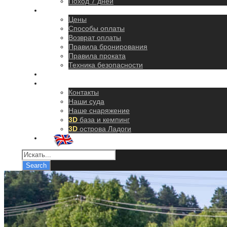
Поход 7 дней
Правила
Цены
Способы оплаты
Возврат оплаты
Правила бронирования
Правила проката
Техника безопасности
Как добраться
О нас
Контакты
Наши суда
Наше снаряжение
3D
база и кемпинг
3D
острова Ладоги