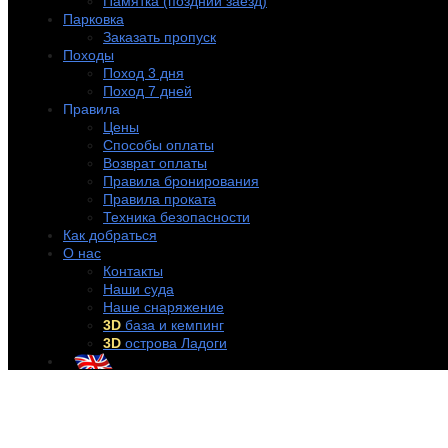
Памятка (поздний заезд)
Парковка
Заказать пропуск
Походы
Поход 3 дня
Поход 7 дней
Правила
Цены
Способы оплаты
Возврат оплаты
Правила бронирования
Правила проката
Техника безопасности
Как добраться
О нас
Контакты
Наши суда
Наше снаряжение
3D
база и кемпинг
3D
острова Ладоги
+7 (921) 956-32-57
info@rentakayak.ru