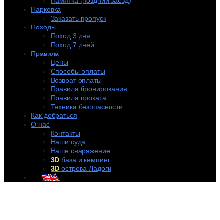
Памятка (поздний заезд)
Парковка
Заказать пропуск
Походы
Поход 3 дня
Поход 7 дней
Правила
Цены
Способы оплаты
Возврат оплаты
Правила бронирования
Правила проката
Техника безопасности
Как добраться
О нас
Контакты
Наши суда
Наше снаряжение
3D
база и кемпинг
3D
острова Ладоги
+7 (921) 956-32-57
info@rentakayak.ru