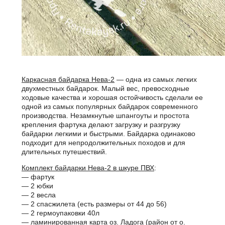
Каркасная байдарка Нева-2
— одна из самых легких
двухместных байдарок. Малый вес, превосходные
ходовые качества и хорошая остойчивость сделали ее
одной из самых популярных байдарок современного
производства. Незамкнутые шпангоуты и простота
крепления фартука делают загрузку и разгрузку
байдарки легкими и быстрыми. Байдарка одинаково
подходит для непродолжительных походов и для
длительных путешествий.
Комплект байдарки Нева-2 в шкуре ПВХ
:
— фартук
— 2 юбки
— 2 весла
— 2 спасжилета (есть размеры от 44 до 56)
— 2 гермоупаковки 40л
— ламинированная карта оз. Ладога (район от о.