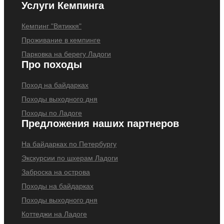
Услуги Кемпинга
Кемпинг "Вятиккя"
Проживание в кемпинге
Парковка на берегу Ладоги
Про походы
Поход на байдарках
Походы выходного дня
Походы по Ладоге
Предложения наших партнеров
На байдарках по Петербургу
Экскурсии по шхерам Ладоги
Заброска на острова
Походы на байдарках
Походы выходного дня
Коттеджи на Ладоге