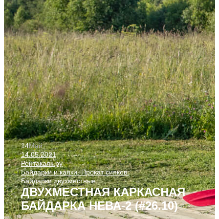
14
Май
14.05.2021
Рентакаяк.ру
Байдарки и каяки. Прокат сияков.
Байдарки двухместные
ДВУХМЕСТНАЯ КАРКАСНАЯ
БАЙДАРКА НЕВА-2 (#26.10)