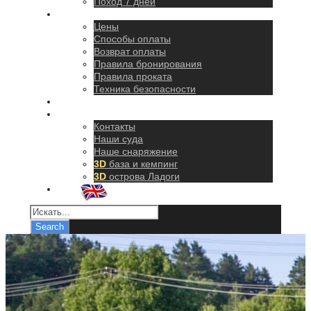
Поход 7 дней
Правила
Цены
Способы оплаты
Возврат оплаты
Правила бронирования
Правила проката
Техника безопасности
Как добраться
О нас
Контакты
Наши суда
Наше снаряжение
3D
база и кемпинг
3D
острова Ладоги