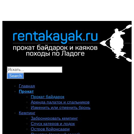
+7 (921) 956-32-57
info@rentakayak.ru
Главная
Прокат
Прокат байдарок
Аренда палаток и спальников
Изменить или отменить бронь
Кемпинг
Забронировать кемпинг
Спуск катеров и лодок
Остров Койонсаари