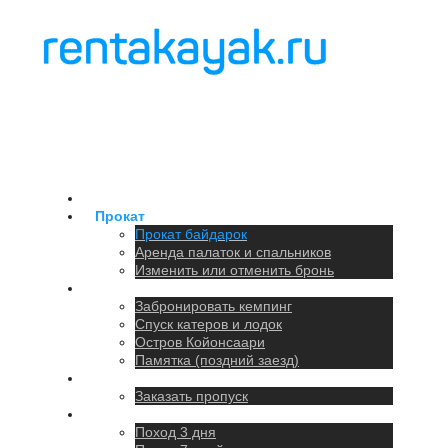
Главная
Прокат
Прокат байдарок
Аренда палаток и спальников
Изменить или отменить бронь
Кемпинг
Забронировать кемпинг
Спуск катеров и лодок
Остров Койонсаари
Памятка (поздний заезд)
Парковка
Заказать пропуск
Походы
Поход 3 дня