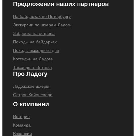
Предложения наших партнеров
На байдарках по Петербургу
Экскурсии по шхерам Ладоги
Заброска на острова
Походы на байдарках
Походы выходного дня
Коттеджи на Ладоге
Такси до п. Вятиккя
Про Ладогу
Ладожские шхеры
Остров Койонсаари
О компании
История
Команда
Вакансии