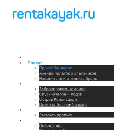
Главная
Прокат
Прокат байдарок
Аренда палаток и спальников
Изменить или отменить бронь
Кемпинг
Забронировать кемпинг
Спуск катеров и лодок
Остров Койонсаари
Памятка (поздний заезд)
Парковка
Заказать пропуск
Походы
Поход 3 дня