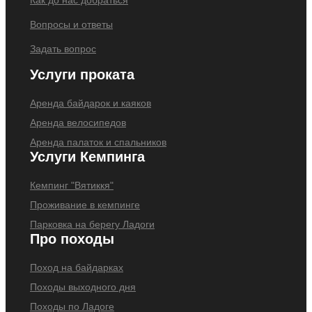
Как до нас добраться
Вопросы и ответы
Задать вопрос
Услуги проката
Аренда байдарок и каяков
Аренда велосипедов
Аренда палаток и спальников
Услуги Кемпинга
Кемпинг "Вятиккя"
Проживание в кемпинге
Парковка на берегу Ладоги
Про походы
Поход на байдарках
Походы выходного дня
Походы по Ладоге