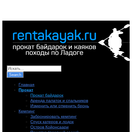
+7 (921) 956-32-57
info@rentakayak.ru
Главная
Прокат
Прокат байдарок
Аренда палаток и спальников
Изменить или отменить бронь
Кемпинг
Забронировать кемпинг
Спуск катеров и лодок
Остров Койонсаари