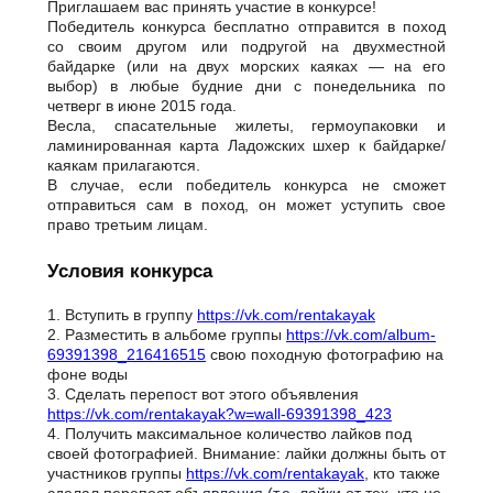
Приглашаем вас принять участие в конкурсе!
Победитель конкурса бесплатно отправится в поход
со своим другом или подругой на двухместной
байдарке (или на двух морских каяках — на его
выбор) в любые будние дни с понедельника по
четверг в июне 2015 года.
Весла, спасательные жилеты, гермоупаковки и
ламинированная карта Ладожских шхер к байдарке/
каякам прилагаются.
В случае, если победитель конкурса не сможет
отправиться сам в поход, он может уступить свое
право третьим лицам.
Условия конкурса
1. Вступить в группу
https://vk.com/rentakayak
2. Разместить в альбоме группы
https://vk.com/album-
69391398_216416515
свою походную фотографию на
фоне воды
3. Сделать перепост вот этого объявления
https://vk.com/rentakayak?w=wall-69391398_423
4. Получить максимальное количество лайков под
своей фотографией. Внимание: лайки должны быть от
участников группы
https://vk.com/rentakayak
, кто также