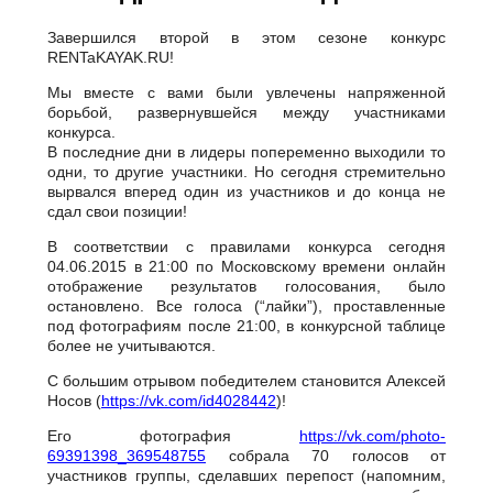
Завершился второй в этом сезоне конкурс
RENTaKAYAK.RU!
Мы вместе с вами были увлечены напряженной
борьбой, развернувшейся между участниками
конкурса.
В последние дни в лидеры попеременно выходили то
одни, то другие участники. Но сегодня стремительно
вырвался вперед один из участников и до конца не
сдал свои позиции!
В соответствии с правилами конкурса сегодня
04.06.2015 в 21:00 по Московскому времени онлайн
отображение результатов голосования, было
остановлено. Все голоса (“лайки”), проставленные
под фотографиям после 21:00, в конкурсной таблице
более не учитываются.
С большим отрывом победителем становится Алексей
Носов (
https://vk.com/id4028442
)!
Его фотография
https://vk.com/photo-
69391398_369548755
собрала 70 голосов от
участников группы, сделавших перепост (напомним,