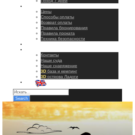
Поход 7 дней
Правила
Цены
Способы оплаты
Возврат оплаты
Правила бронирования
Правила проката
Техника безопасности
Как добраться
О нас
Контакты
Наши суда
Наше снаряжение
3D
база и кемпинг
3D
острова Ладоги