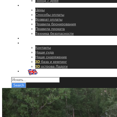
Поход 7 дней
Правила
Цены
Способы оплаты
Возврат оплаты
Правила бронирования
Правила проката
Техника безопасности
Как добраться
О нас
Контакты
Наши суда
Наше снаряжение
3D
база и кемпинг
3D
острова Ладоги