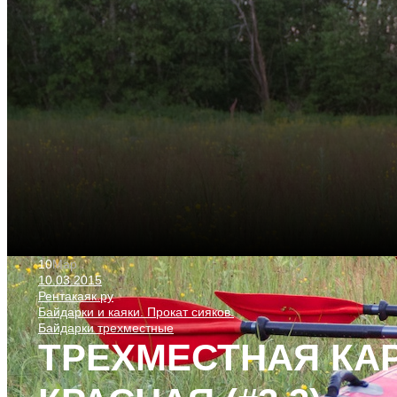
10
Мар
10.03.2015
Рентакаяк.ру
Байдарки и каяки. Прокат сияков.
Байдарки трехместные
ТРЕХМЕСТНАЯ КА