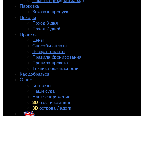
Памятка (поздний заезд)
Парковка
Заказать пропуск
Походы
Поход 3 дня
Поход 7 дней
Правила
Цены
Способы оплаты
Возврат оплаты
Правила бронирования
Правила проката
Техника безопасности
Как добраться
О нас
Контакты
Наши суда
Наше снаряжение
3D
база и кемпинг
3D
острова Ладоги
+7 (921) 956-32-57
info@rentakayak.ru