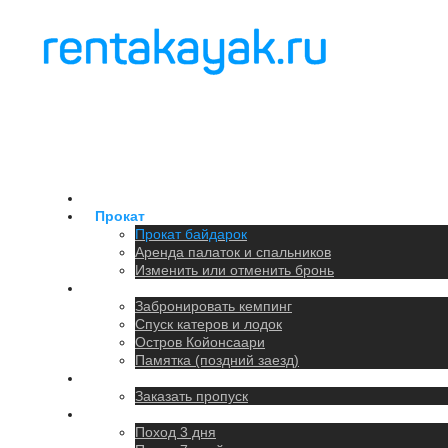
Главная
Прокат
Прокат байдарок
Аренда палаток и спальников
Изменить или отменить бронь
Кемпинг
Забронировать кемпинг
Спуск катеров и лодок
Остров Койонсаари
Памятка (поздний заезд)
Парковка
Заказать пропуск
Походы
Поход 3 дня