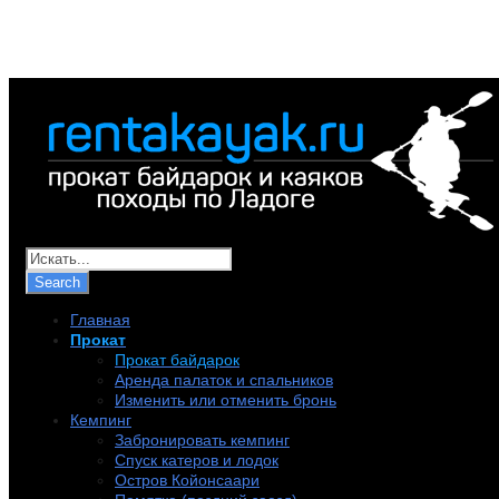
+7 (921) 956-32-57
info@rentakayak.ru
Главная
Прокат
Прокат байдарок
Аренда палаток и спальников
Изменить или отменить бронь
Кемпинг
Забронировать кемпинг
Спуск катеров и лодок
Остров Койонсаари