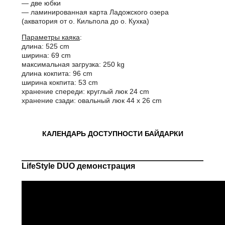
— две юбки
— ламинированная карта Ладожского озера
(акватория от о. Кильпола до о. Кухка)
Параметры каяка
:
длина: 525 cm
ширина: 69 cm
максимальная загрузка: 250 kg
длина кокпита: 96 cm
ширина кокпита: 53 cm
хранение спереди: круглый люк 24 cm
хранение сзади: овальный люк 44 х 26 cm
КАЛЕНДАРЬ ДОСТУПНОСТИ БАЙДАРКИ
LifeStyle DUO демонстрация