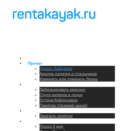
Главная
Прокат
Прокат байдарок
Аренда палаток и спальников
Изменить или отменить бронь
Кемпинг
Забронировать кемпинг
Спуск катеров и лодок
Остров Койонсаари
Памятка (поздний заезд)
Парковка
Заказать пропуск
Походы
Поход 3 дня