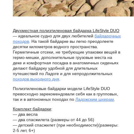
Двухместная полиэтиленовая байдарка LifeStyle DUO
— идеальное судно для двух любителей
байдарочных
походов
. На такой байдарке вы легко преодолеете
десятки километров водного пространства.
Герметичные отсеки, не требующие упаковки вещей в
гермо-мешки, дополнительные грузовые места на
деке и комфортная посадка в анатомичных сиденьях
делают байдарку удобной для длительных
путешествий по Ладоге и для непродолжительных
походов выходного дня
.
Полиэтиленовые байдарки модели LifeStyle DUO
превосходно зарекомендовали себя как в групповых,
так и в автономных походах по
Ладожским шхерам
.
Комплект байдарки
:
— два весла
— два спасжилета (размеры от 44 до 56)
— детский спасжилет (при необходимости)(размеры:
2-5 лет, 6+)