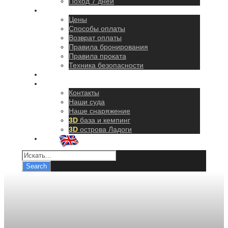
Поход 7 дней
Правила
Цены
Способы оплаты
Возврат оплаты
Правила бронирования
Правила проката
Техника безопасности
Как добраться
О нас
Контакты
Наши суда
Наше снаряжение
3D
база и кемпинг
3D
острова Ладоги