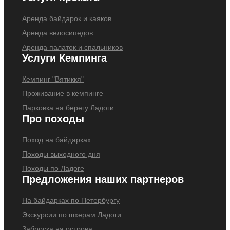
Аренда байдарок и каяков
Аренда велосипедов
Аренда палаток и спальников
Услуги Кемпинга
Кемпинг "Вятиккя"
Проживание в кемпинге
Парковка на берегу Ладоги
Про походы
Поход на байдарках
Походы выходного дня
Походы по Ладоге
Предложения наших партнеров
На байдарках по Петербургу
Экскурсии по шхерам Ладоги
Заброска на острова