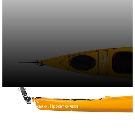
27
Май
27.05.2021
Рентакаяк.ру
Байдарки и каяки. Прокат сияков.
Морские каяки (двухместные)
ДВУХМЕСТНАЯ БАЙДАРКА
LIFESTYLE DUO ЖЕЛТАЯ С