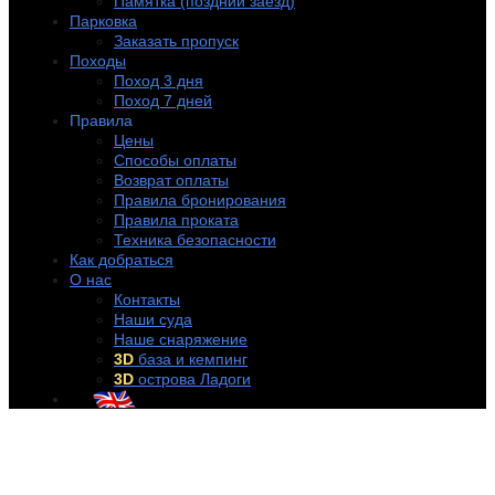
Памятка (поздний заезд)
Парковка
Заказать пропуск
Походы
Поход 3 дня
Поход 7 дней
Правила
Цены
Способы оплаты
Возврат оплаты
Правила бронирования
Правила проката
Техника безопасности
Как добраться
О нас
Контакты
Наши суда
Наше снаряжение
3D
база и кемпинг
3D
острова Ладоги
+7 (921) 956-32-57
info@rentakayak.ru