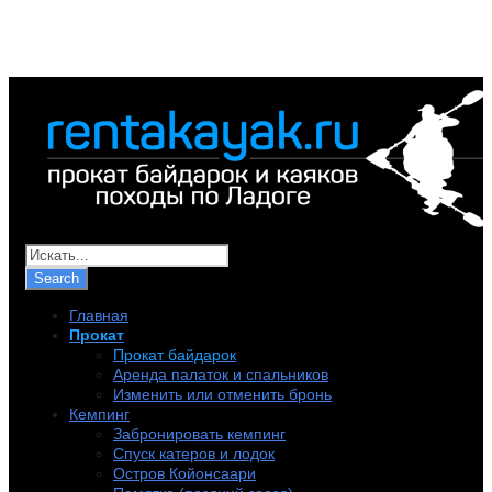
+7 (921) 956-32-57
info@rentakayak.ru
Главная
Прокат
Прокат байдарок
Аренда палаток и спальников
Изменить или отменить бронь
Кемпинг
Забронировать кемпинг
Спуск катеров и лодок
Остров Койонсаари