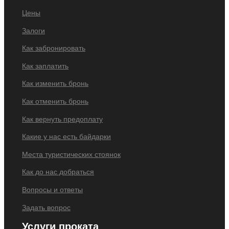
Цены
Залоги
Как забронировать
Как заплатить
Как изменить бронь
Как отменить бронь
Как вернуть предоплату
Какие у нас есть байдарки
Места туристических стоянок
Как до нас добраться
Вопросы и ответы
Задать вопрос
Услуги проката