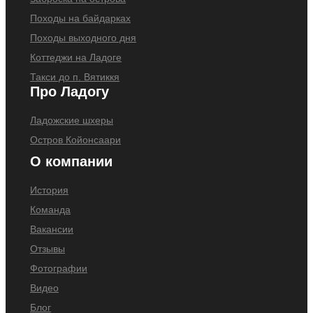
Походы на байдарках
Походы выходного дня
Коттеджи на Ладоге
Такси до п. Вятиккя
Про Ладогу
Ладожские шхеры
Остров Койонсаари
О компании
История
Команда
Вакансии
Отзывы
Фотографии
Видео
Блог