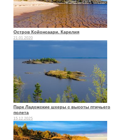
Остров Койонсаари. Карелия
21.01.2020
Парк Ладожские шхеры с высоты птичьего
полета
15.12.2025