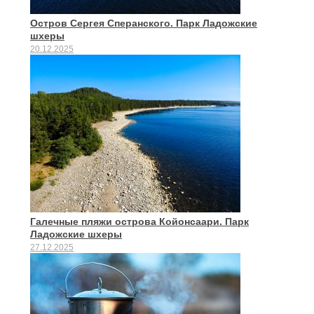
Остров Сергея Сперанского. Парк Ладожские
шхеры
20.12.2025
Галечные пляжи острова Койонсаари. Парк
Ладожские шхеры
27.12.2025