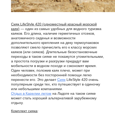
Сияк LifeStyle 420 (одноместный красный морской
каяк)
— один из самых удобных для водного туризма
каяков. Его длина, наличие герметичных отсеков,
анатомичного сиденья и возможности
дополнительного крепления на деку гермоупаковок
позволяют смело причислить его к классу морских
каяков (или сияков). Длительные безостановочные
переходы в таком сияке не покажутся утомительными,
а простота погрузки и разгрузки придадут вам
мобильности в водном походе и сэкономят время.
Один человек, положив каяк плечо, может при
необходимости без посторонней помощи легко
перенести его. Это делает
Сияк
LifeStyle 420 очень
популярным среди тех, кто путешествует в одиночку
или небольшими компаниями.
Отдых в Карелии летом
на Ладоге на таком сияке
может стать хорошей альтернативой зарубежному
отдыху.
Комплект сияка
: