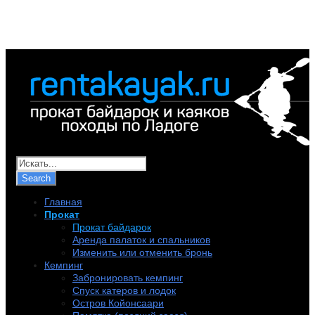
+7 (921) 956-32-57
info@rentakayak.ru
Главная
Прокат
Прокат байдарок
Аренда палаток и спальников
Изменить или отменить бронь
Кемпинг
Забронировать кемпинг
Спуск катеров и лодок
Остров Койонсаари