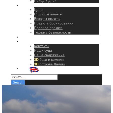
Поход 7 дней
Правила
Цены
Способы оплаты
Возврат оплаты
Правила бронирования
Правила проката
Техника безопасности
Как добраться
О нас
Контакты
Наши суда
Наше снаряжение
3D
база и кемпинг
3D
острова Ладоги