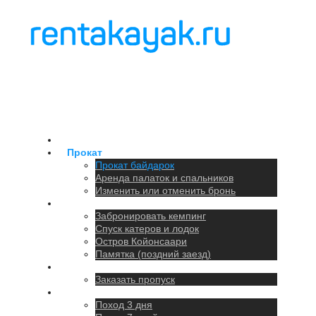
Главная
Прокат
Прокат байдарок
Аренда палаток и спальников
Изменить или отменить бронь
Кемпинг
Забронировать кемпинг
Спуск катеров и лодок
Остров Койонсаари
Памятка (поздний заезд)
Парковка
Заказать пропуск
Походы
Поход 3 дня