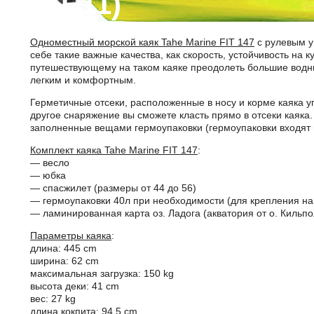
(#1.11)
Одноместный морской каяк Tahe Marine FIT 147
с рулевым у
себе такие важные качества, как скорость, устойчивость на
путешествующему на таком каяке преодолеть большие водн
легким и комфортным.
Герметичные отсеки, расположенные в носу и корме каяка уп
другое снаряжение вы сможете класть прямо в отсеки каяка.
заполненные вещами гермоупаковки (гермоупаковки входят в
Комплект каяка Tahe Marine FIT 147
:
— весло
— юбка
— спасжилет (размеры от 44 до 56)
— гермоупаковки 40л при необходимости (для крепления на
— ламинированная карта оз. Ладога (акватория от о. Кильпол
Параметры каяка
:
длина: 445 cm
ширина: 62 cm
максимальная загрузка: 150 kg
высота деки: 41 cm
вес: 27 kg
длина кокпита: 94,5 cm