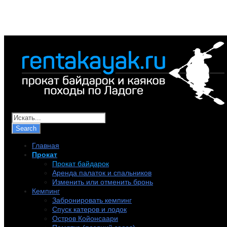
+7 (921) 956-32-57
info@rentakayak.ru
Главная
Прокат
Прокат байдарок
Аренда палаток и спальников
Изменить или отменить бронь
Кемпинг
Забронировать кемпинг
Спуск катеров и лодок
Остров Койонсаари