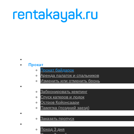
Главная
Прокат
Прокат байдарок
Аренда палаток и спальников
Изменить или отменить бронь
Кемпинг
Забронировать кемпинг
Спуск катеров и лодок
Остров Койонсаари
Памятка (поздний заезд)
Парковка
Заказать пропуск
Походы
Поход 3 дня