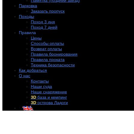
Памятка (поздний заезд)
Парковка
Заказать пропуск
Походы
Поход 3 дня
Поход 7 дней
Правила
Цены
Способы оплаты
Возврат оплаты
Правила бронирования
Правила проката
Техника безопасности
Как добраться
О нас
Контакты
Наши суда
Наше снаряжение
3D
база и кемпинг
3D
острова Ладоги
+7 (921) 956-32-57
info@rentakayak.ru