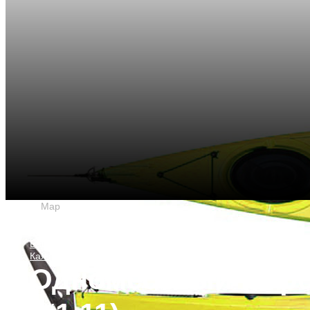
18
Мар
18.03.2015
Рентакаяк.ру
Байдарки и каяки. Прокат сияков.
Каяк
Одноместный морск