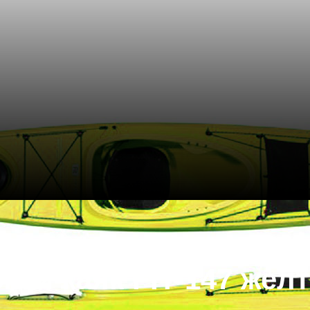
ой каяк FIT-147 жел