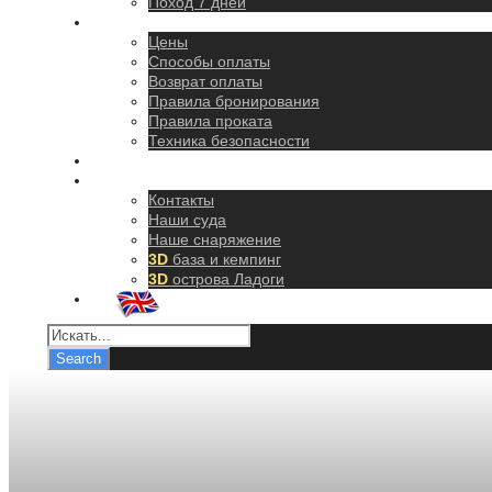
Поход 7 дней
Правила
Цены
Способы оплаты
Возврат оплаты
Правила бронирования
Правила проката
Техника безопасности
Как добраться
О нас
Контакты
Наши суда
Наше снаряжение
3D
база и кемпинг
3D
острова Ладоги