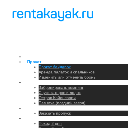
Главная
Прокат
Прокат байдарок
Аренда палаток и спальников
Изменить или отменить бронь
Кемпинг
Забронировать кемпинг
Спуск катеров и лодок
Остров Койонсаари
Памятка (поздний заезд)
Парковка
Заказать пропуск
Походы
Поход 3 дня