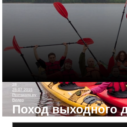
28
Июл
28.07.2015
Рентакаяк.ру
Видео
Поход выходного дн