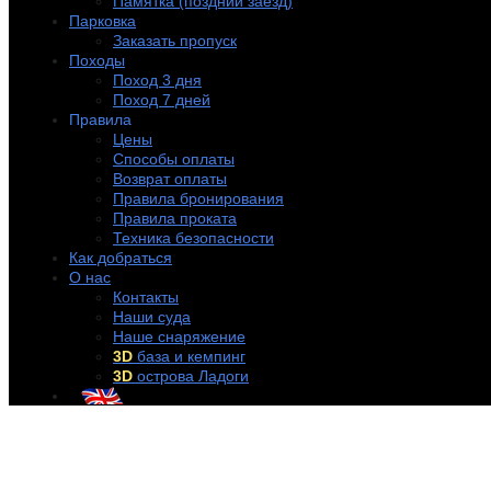
Памятка (поздний заезд)
Парковка
Заказать пропуск
Походы
Поход 3 дня
Поход 7 дней
Правила
Цены
Способы оплаты
Возврат оплаты
Правила бронирования
Правила проката
Техника безопасности
Как добраться
О нас
Контакты
Наши суда
Наше снаряжение
3D
база и кемпинг
3D
острова Ладоги
+7 (921) 956-32-57
info@rentakayak.ru