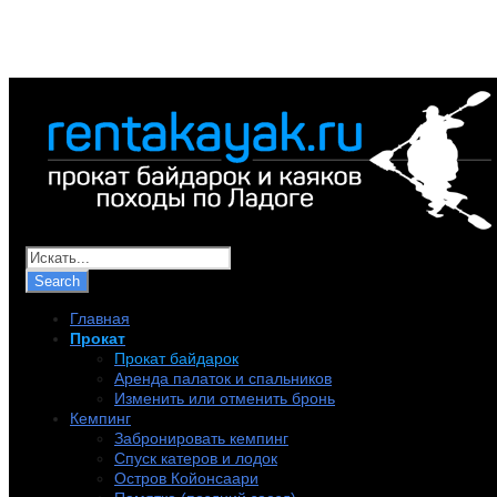
+7 (921) 956-32-57
info@rentakayak.ru
Главная
Прокат
Прокат байдарок
Аренда палаток и спальников
Изменить или отменить бронь
Кемпинг
Забронировать кемпинг
Спуск катеров и лодок
Остров Койонсаари