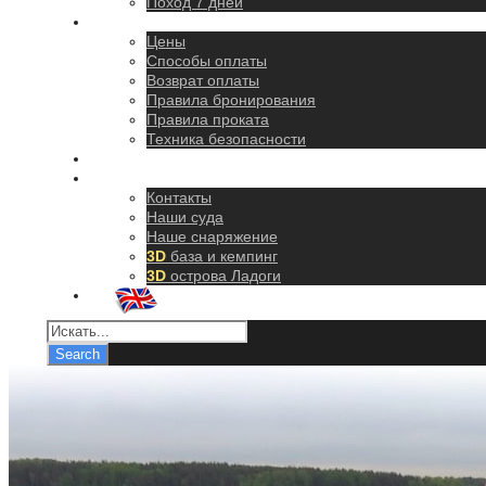
Поход 7 дней
Правила
Цены
Способы оплаты
Возврат оплаты
Правила бронирования
Правила проката
Техника безопасности
Как добраться
О нас
Контакты
Наши суда
Наше снаряжение
3D
база и кемпинг
3D
острова Ладоги