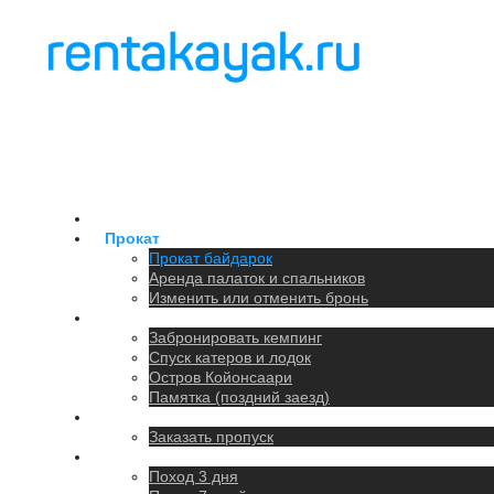
Главная
Прокат
Прокат байдарок
Аренда палаток и спальников
Изменить или отменить бронь
Кемпинг
Забронировать кемпинг
Спуск катеров и лодок
Остров Койонсаари
Памятка (поздний заезд)
Парковка
Заказать пропуск
Походы
Поход 3 дня