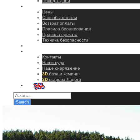
Поход 7 дней
Правила
Цены
Способы оплаты
Возврат оплаты
Правила бронирования
Правила проката
Техника безопасности
Как добраться
О нас
Контакты
Наши суда
Наше снаряжение
3D
база и кемпинг
3D
острова Ладоги