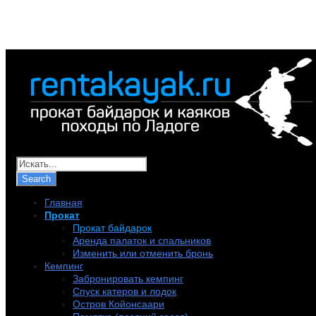
+7 (921) 956-32-57
info@rentakayak.ru
Главная
Прокат
Прокат байдарок
Аренда палаток и спальников
Изменить или отменить бронь
Кемпинг
Забронировать кемпинг
Спуск катеров и лодок
Остров Койонсаари