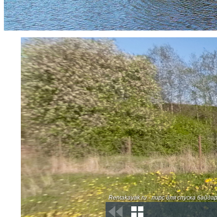
Rentakayak.ru - пирс для спуска байда