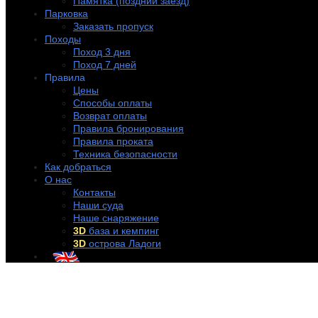
Памятка (поздний заезд)
Парковка
Заказать пропуск
Походы
Поход 3 дня
Поход 7 дней
Правила
Цены
Способы оплаты
Возврат оплаты
Правила бронирования
Правила проката
Техника безопасности
Как добраться
О нас
Контакты
Наши суда
Наше снаряжение
3D
база и кемпинг
3D
острова Ладоги
+7 (921) 956-32-57
info@rentakayak.ru