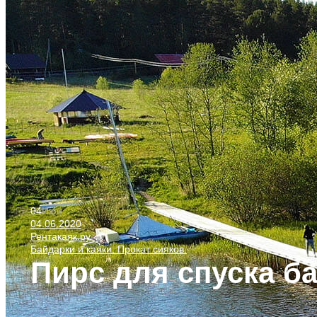
04
Июн
04.06.2020
Рентакаяк.ру
Байдарки и каяки. Прокат сияков.
Пирс для спуска б