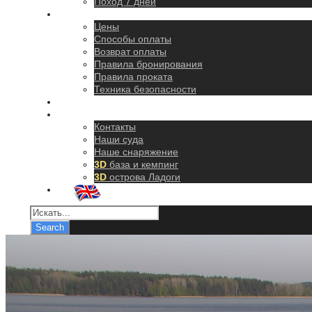
Поход 7 дней
Правила
Цены
Способы оплаты
Возврат оплаты
Правила бронирования
Правила проката
Техника безопасности
Как добраться
О нас
Контакты
Наши суда
Наше снаряжение
3D
база и кемпинг
3D
острова Ладоги