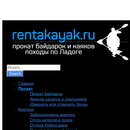
+7 (921) 956-32-57
info@rentakayak.ru
Главная
Прокат
Прокат байдарок
Аренда палаток и спальников
Изменить или отменить бронь
Кемпинг
Забронировать кемпинг
Спуск катеров и лодок
Остров Койонсаари