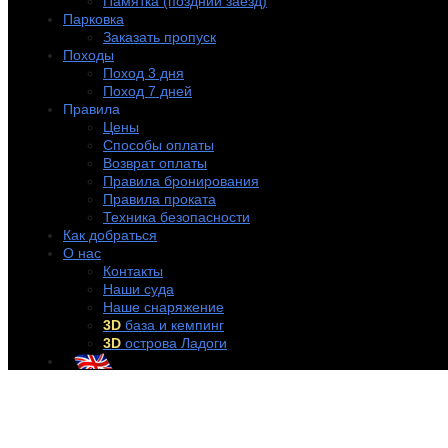
Памятка (поздний заезд)
Парковка
Заказать пропуск
Походы
Поход 3 дня
Поход 7 дней
Правила
Цены
Способы оплаты
Возврат оплаты
Правила бронирования
Правила проката
Техника безопасности
Как добраться
О нас
Контакты
Наши суда
Наше снаряжение
3D
база и кемпинг
3D
острова Ладоги
+7 (921) 956-32-57
info@rentakayak.ru