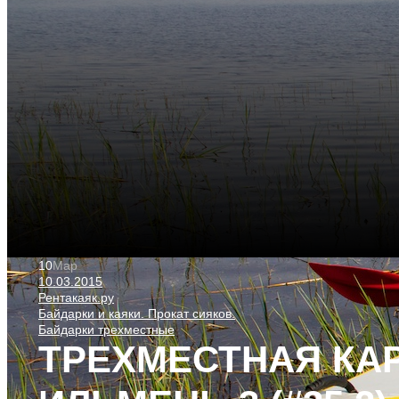
10
Мар
10.03.2015
Рентакаяк.ру
Байдарки и каяки. Прокат сияков.
Байдарки трехместные
ТРЕХМЕСТНАЯ КА