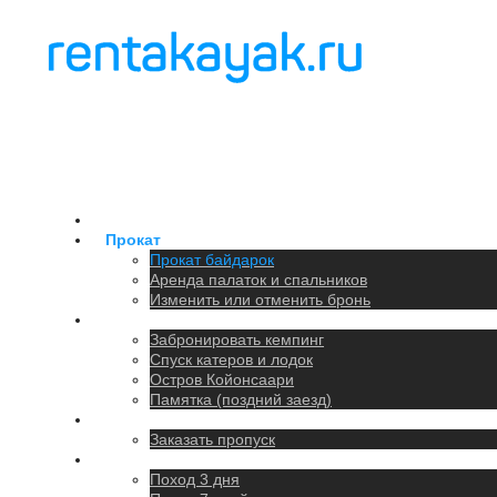
Главная
Прокат
Прокат байдарок
Аренда палаток и спальников
Изменить или отменить бронь
Кемпинг
Забронировать кемпинг
Спуск катеров и лодок
Остров Койонсаари
Памятка (поздний заезд)
Парковка
Заказать пропуск
Походы
Поход 3 дня