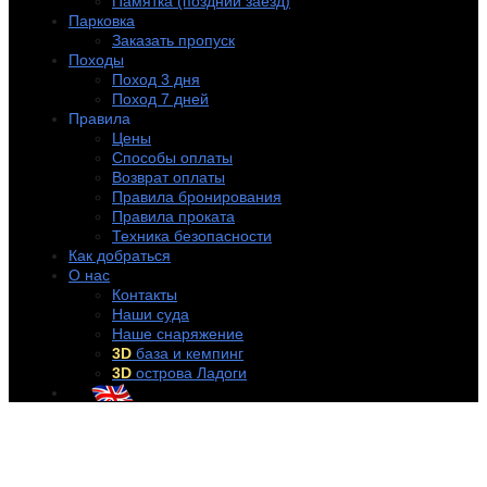
Памятка (поздний заезд)
Парковка
Заказать пропуск
Походы
Поход 3 дня
Поход 7 дней
Правила
Цены
Способы оплаты
Возврат оплаты
Правила бронирования
Правила проката
Техника безопасности
Как добраться
О нас
Контакты
Наши суда
Наше снаряжение
3D
база и кемпинг
3D
острова Ладоги
+7 (921) 956-32-57
info@rentakayak.ru