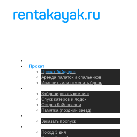
Главная
Прокат
Прокат байдарок
Аренда палаток и спальников
Изменить или отменить бронь
Кемпинг
Забронировать кемпинг
Спуск катеров и лодок
Остров Койонсаари
Памятка (поздний заезд)
Парковка
Заказать пропуск
Походы
Поход 3 дня