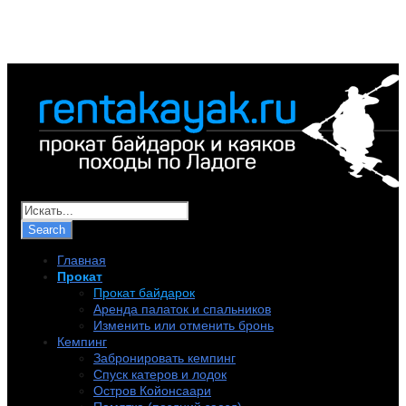
+7 (921) 956-32-57
info@rentakayak.ru
Главная
Прокат
Прокат байдарок
Аренда палаток и спальников
Изменить или отменить бронь
Кемпинг
Забронировать кемпинг
Спуск катеров и лодок
Остров Койонсаари