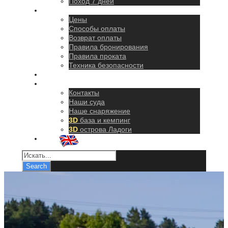
Поход 7 дней
Правила
Цены
Способы оплаты
Возврат оплаты
Правила бронирования
Правила проката
Техника безопасности
Как добраться
О нас
Контакты
Наши суда
Наше снаряжение
3D
база и кемпинг
3D
острова Ладоги