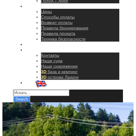
Поход 7 дней
Правила
Цены
Способы оплаты
Возврат оплаты
Правила бронирования
Правила проката
Техника безопасности
Как добраться
О нас
Контакты
Наши суда
Наше снаряжение
3D
база и кемпинг
3D
острова Ладоги