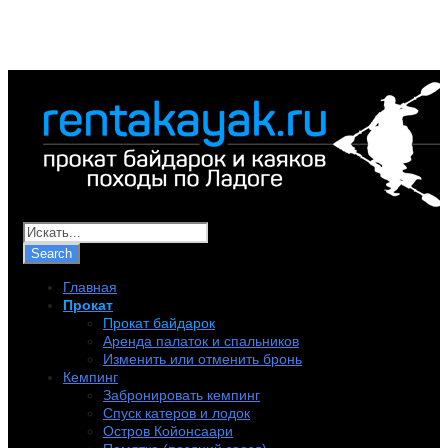
+7 (921) 956-32-57
info@rentakayak.ru
Главная
Прокат
Прокат байдарок
Аренда палаток и спальников
Изменить или отменить бронь
Кемпинг
Забронировать кемпинг
Спуск катеров и лодок
Остров Койонсаари