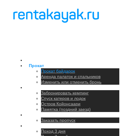
Главная
Прокат
Прокат байдарок
Аренда палаток и спальников
Изменить или отменить бронь
Кемпинг
Забронировать кемпинг
Спуск катеров и лодок
Остров Койонсаари
Памятка (поздний заезд)
Парковка
Заказать пропуск
Походы
Поход 3 дня