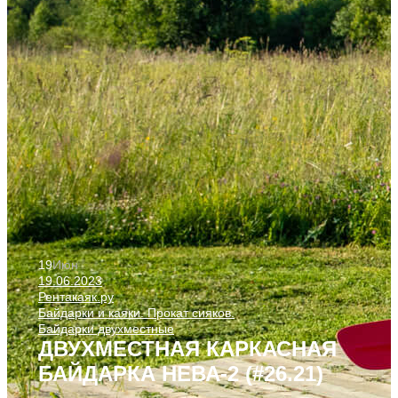
19
Июн
19.06.2023
Рентакаяк.ру
Байдарки и каяки. Прокат сияков.
Байдарки двухместные
ДВУХМЕСТНАЯ КАРКАСНАЯ
БАЙДАРКА НЕВА-2 (#26.21)