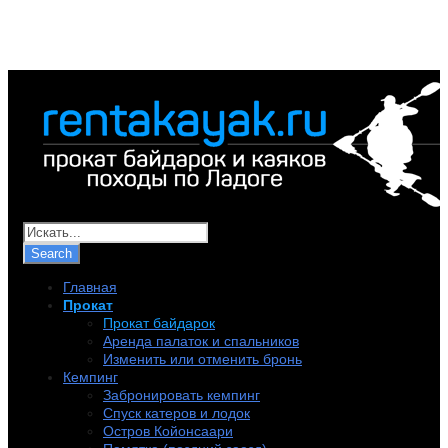
+7 (921) 956-32-57
info@rentakayak.ru
Главная
Прокат
Прокат байдарок
Аренда палаток и спальников
Изменить или отменить бронь
Кемпинг
Забронировать кемпинг
Спуск катеров и лодок
Остров Койонсаари