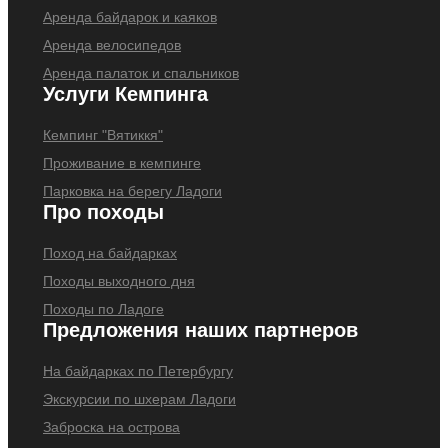
Аренда байдарок и каяков
Аренда велосипедов
Аренда палаток и спальников
Услуги Кемпинга
Кемпинг "Вятиккя"
Проживание в кемпинге
Парковка на берегу Ладоги
Про походы
Поход на байдарках
Походы выходного дня
Походы по Ладоге
Предложения наших партнеров
На байдарках по Петербургу
Экскурсии по шхерам Ладоги
Заброска на острова