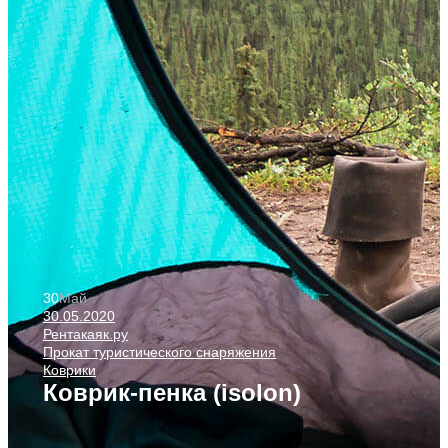
30
Май
30.05.2020
Рентакаяк.ру
Прокат туристического снаряжения
Коврики
Коврик-пенка (isolon)