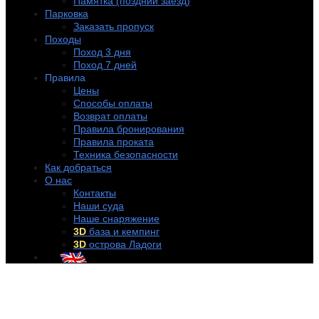
Памятка (поздний заезд)
Парковка
Заказать пропуск
Походы
Поход 3 дня
Поход 7 дней
Правила
Цены
Способы оплаты
Возврат оплаты
Правила бронирования
Правила проката
Техника безопасности
Как добраться
О нас
Контакты
Наши суда
Наше снаряжение
3D
база и кемпинг
3D
острова Ладоги
+7 (921) 956-32-57
info@rentakayak.ru