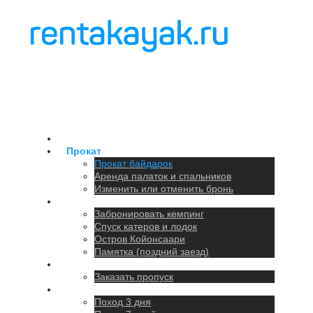
Главная
Прокат
Прокат байдарок
Аренда палаток и спальников
Изменить или отменить бронь
Кемпинг
Забронировать кемпинг
Спуск катеров и лодок
Остров Койонсаари
Памятка (поздний заезд)
Парковка
Заказать пропуск
Походы
Поход 3 дня