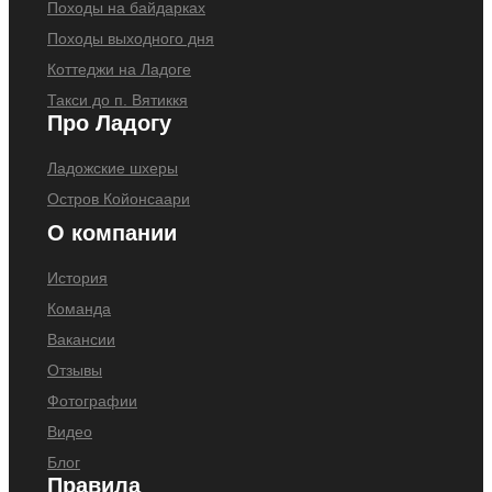
Походы на байдарках
Походы выходного дня
Коттеджи на Ладоге
Такси до п. Вятиккя
Про Ладогу
Ладожские шхеры
Остров Койонсаари
О компании
История
Команда
Вакансии
Отзывы
Фотографии
Видео
Блог
Правила