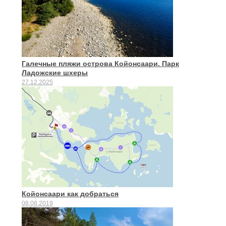
Галечные пляжи острова Койонсаари. Парк
Ладожские шхеры
27.12.2025
Койонсаари как добраться
08.08.2019