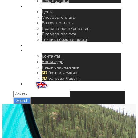
Поход 7 дней
Правила
Цены
Способы оплаты
Возврат оплаты
Правила бронирования
Правила проката
Техника безопасности
Как добраться
О нас
Контакты
Наши суда
Наше снаряжение
3D
база и кемпинг
3D
острова Ладоги