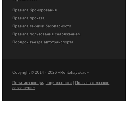
Правила бронирования
Правила проката
Правила техники безопасности
Правила пользования снаряжением
Порядок въезда автотранспорта
Copyright © 2014 -
2026 «Rentakayak.ru»
Политика конфиденциальности
|
Пользовательское
соглашение