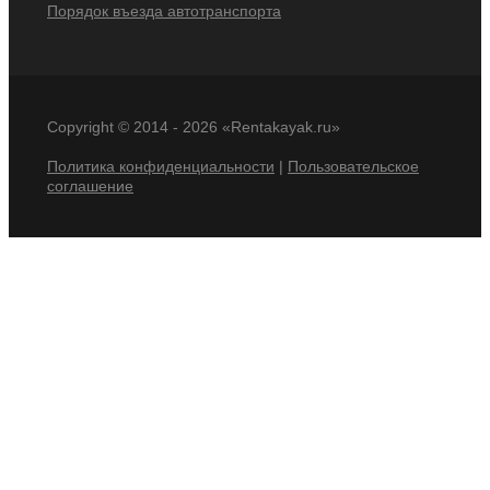
Порядок въезда автотранспорта
Copyright © 2014 -
2026 «Rentakayak.ru»
Политика конфиденциальности
|
Пользовательское
соглашение