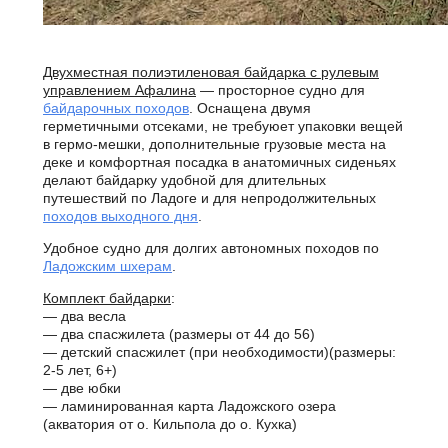
Двухместная полиэтиленовая байдарка с рулевым
управлением Афалина
— просторное судно для
байдарочных походов
. Оснащена двумя
герметичными отсеками, не требуюет упаковки вещей
в гермо-мешки, дополнительные грузовые места на
деке и комфортная посадка в анатомичных сиденьях
делают байдарку удобной для длительных
путешествий по Ладоге и для непродолжительных
походов выходного дня
.
Удобное судно для долгих автономных походов по
Ладожским шхерам
.
Комплект байдарки
:
— два весла
— два спасжилета (размеры от 44 до 56)
— детский спасжилет (при необходимости)(размеры:
2-5 лет, 6+)
— две юбки
— ламинированная карта Ладожского озера
(акватория от о. Кильпола до о. Кухка)