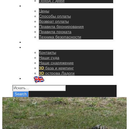
Поход 7 дней
Правила
Цены
Способы оплаты
Возврат оплаты
Правила бронирования
Правила проката
Техника безопасности
Как добраться
О нас
Контакты
Наши суда
Наше снаряжение
3D
база и кемпинг
3D
острова Ладоги