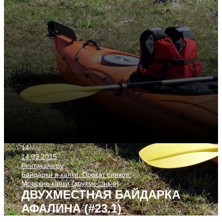
14
Мар
14.03.2015
Рентакаяк.ру
Байдарки и каяки. Прокат сияков.
Морские каяки (двухместные)
ДВУХМЕСТНАЯ БАЙДАРКА
АФАЛИНА (#23.1)