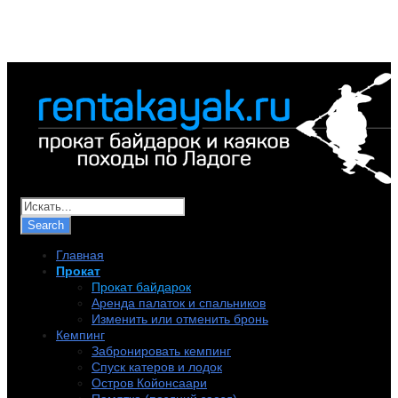
+7 (921) 956-32-57
info@rentakayak.ru
Главная
Прокат
Прокат байдарок
Аренда палаток и спальников
Изменить или отменить бронь
Кемпинг
Забронировать кемпинг
Спуск катеров и лодок
Остров Койонсаари