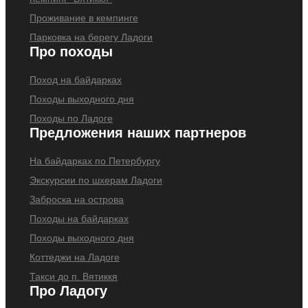
Проживание в кемпинге
Парковка на берегу Ладоги
Про походы
Поход на байдарках
Походы выходного дня
Походы по Ладоге
Предложения наших партнеров
На байдарках по Петербургу
Экскурсии по шхерам Ладоги
Заброска на острова
Походы на байдарках
Походы выходного дня
Коттеджи на Ладоге
Такси до п. Вятиккя
Про Ладогу