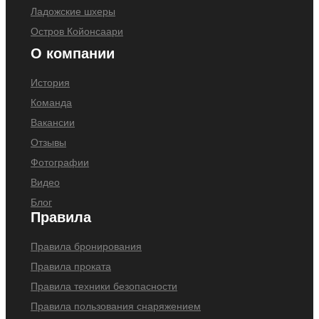
Ладожские шхеры
Остров Койонсаари
О компании
История
Команда
Вакансии
Отзывы
Фотографии
Видео
Блог
Правила
Правила бронирования
Правила проката
Правила техники безопасности
Правила пользования снаряжением