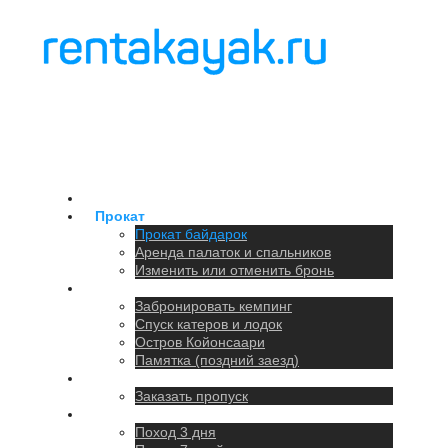
Главная
Прокат
Прокат байдарок
Аренда палаток и спальников
Изменить или отменить бронь
Кемпинг
Забронировать кемпинг
Спуск катеров и лодок
Остров Койонсаари
Памятка (поздний заезд)
Парковка
Заказать пропуск
Походы
Поход 3 дня