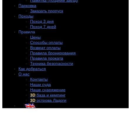
Памятка (поздний заезд)
Парковка
Заказать пропуск
Походы
Поход 3 дня
Поход 7 дней
Правила
Цены
Способы оплаты
Возврат оплаты
Правила бронирования
Правила проката
Техника безопасности
Как добраться
О нас
Контакты
Наши суда
Наше снаряжение
3D
база и кемпинг
3D
острова Ладоги
+7 (921) 956-32-57
info@rentakayak.ru