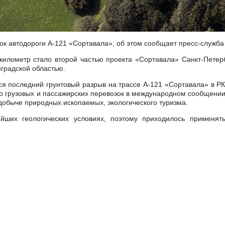
ток автодороги А-121 «Сортавала», об этом сообщает пресс-служба
 километр стало второй частью проекта «Сортавала» Санкт-Петер
нградской областью.
ся последний грунтовый разрыв на трассе А-121 «Сортавала» в РК.
ло грузовых и пассажирских перевозок в международном сообщен
добыче природных ископаемых, экологического туризма.
йших геологических условиях, поэтому приходилось применят