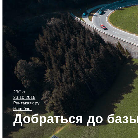
23
Окт
23.10.2015
Рентакаяк.ру
Наш блог
Добраться до базы