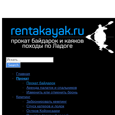
+7 (921) 956-32-57
info@rentakayak.ru
Главная
Прокат
Прокат байдарок
Аренда палаток и спальников
Изменить или отменить бронь
Кемпинг
Забронировать кемпинг
Спуск катеров и лодок
Остров Койонсаари