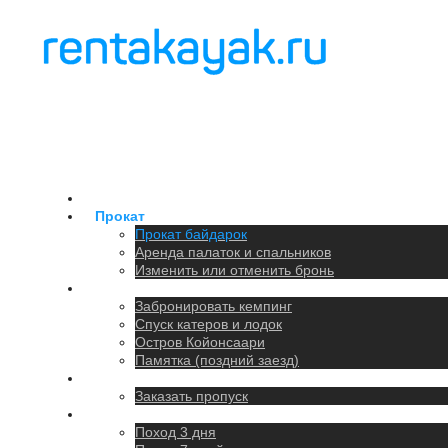
Главная
Прокат
Прокат байдарок
Аренда палаток и спальников
Изменить или отменить бронь
Кемпинг
Забронировать кемпинг
Спуск катеров и лодок
Остров Койонсаари
Памятка (поздний заезд)
Парковка
Заказать пропуск
Походы
Поход 3 дня