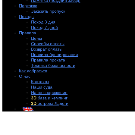
Памятка (поздний заезд)
Парковка
Заказать пропуск
Походы
Поход 3 дня
Поход 7 дней
Правила
Цены
Способы оплаты
Возврат оплаты
Правила бронирования
Правила проката
Техника безопасности
Как добраться
О нас
Контакты
Наши суда
Наше снаряжение
3D
база и кемпинг
3D
острова Ладоги
+7 (921) 956-32-57
info@rentakayak.ru