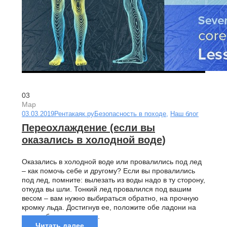
03
Мар
03.03.2019
Рентакаяк.ру
Безопасность в походе
,
Наш блог
Переохлаждение (если вы
оказались в холодной воде)
Оказались в холодной воде или провалились под лед
– как помочь себе и другому? Если вы провалились
под лед, помните: вылезать из воды надо в ту сторону,
откуда вы шли. Тонкий лед провалился под вашим
весом – вам нужно выбираться обратно, на прочную
кромку льда. Достигнув ее, положите обе ладони на
лед, соберите силы и...
Читать далее