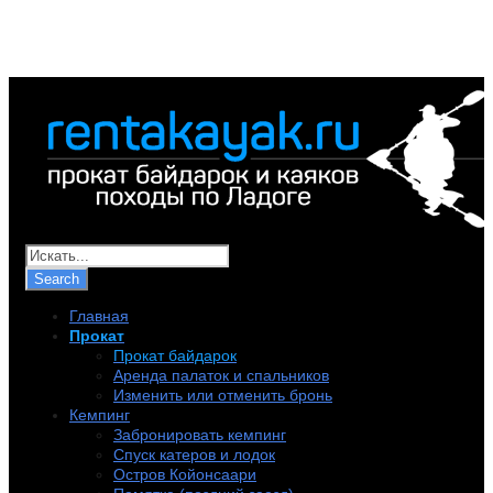
+7 (921) 956-32-57
info@rentakayak.ru
Главная
Прокат
Прокат байдарок
Аренда палаток и спальников
Изменить или отменить бронь
Кемпинг
Забронировать кемпинг
Спуск катеров и лодок
Остров Койонсаари