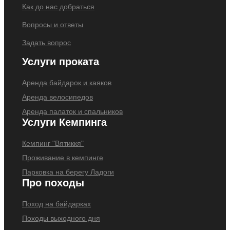
Как до нас добраться
Вопросы и ответы
Задать вопрос
Услуги проката
Аренда байдарок и каяков
Аренда велосипедов
Аренда палаток и спальников
Услуги Кемпинга
Кемпинг "Вятиккя"
Проживание в кемпинге
Парковка на берегу Ладоги
Про походы
Поход на байдарках
Походы выходного дня