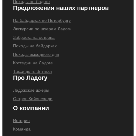
Походы по Ладоге
Предложения наших партнеров
На байдарках по Петербургу
Экскурсии по шхерам Ладоги
Заброска на острова
Походы на байдарках
Походы выходного дня
Коттеджи на Ладоге
Такси до п. Вятиккя
Про Ладогу
Ладожские шхеры
Остров Койонсаари
О компании
История
Команда