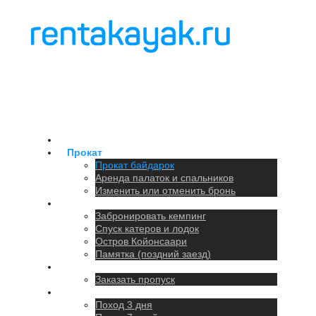
Главная
Прокат
Прокат байдарок
Аренда палаток и спальников
Изменить или отменить бронь
Кемпинг
Забронировать кемпинг
Спуск катеров и лодок
Остров Койонсаари
Памятка (поздний заезд)
Парковка
Заказать пропуск
Походы
Поход 3 дня