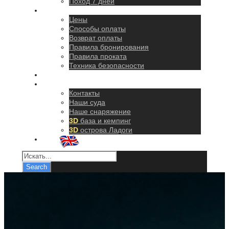
Поход 7 дней
Правила
Цены
Способы оплаты
Возврат оплаты
Правила бронирования
Правила проката
Техника безопасности
Как добраться
О нас
Контакты
Наши суда
Наше снаряжение
3D
база и кемпинг
3D
острова Ладоги