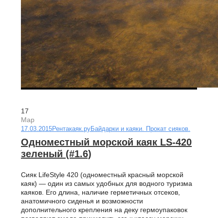
17
Мар
17.03.2015
Рентакаяк.ру
Байдарки и каяки. Прокат сияков.
Одноместный морской каяк LS-420
зеленый (#1.6)
Сияк LifeStyle 420 (одноместный красный морской
каяк) — один из самых удобных для водного туризма
каяков. Его длина, наличие герметичных отсеков,
анатомичного сиденья и возможности
дополнительного крепления на деку гермоупаковок