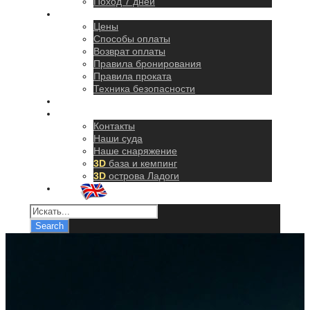
Поход 7 дней
Правила
Цены
Способы оплаты
Возврат оплаты
Правила бронирования
Правила проката
Техника безопасности
Как добраться
О нас
Контакты
Наши суда
Наше снаряжение
3D
база и кемпинг
3D
острова Ладоги