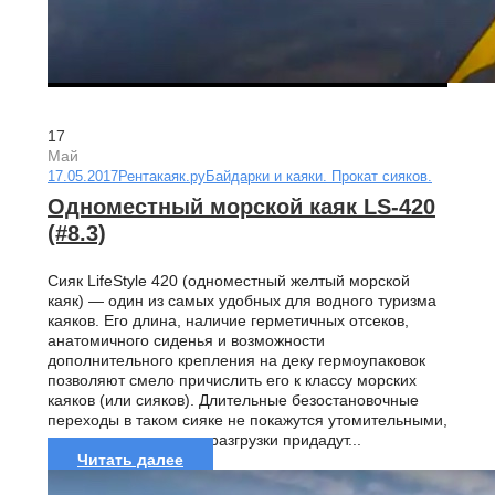
17
Май
17.05.2017
Рентакаяк.ру
Байдарки и каяки. Прокат сияков.
Одноместный морской каяк LS-420
(#8.3)
Сияк LifeStyle 420 (одноместный желтый морской
каяк) — один из самых удобных для водного туризма
каяков. Его длина, наличие герметичных отсеков,
анатомичного сиденья и возможности
дополнительного крепления на деку гермоупаковок
позволяют смело причислить его к классу морских
каяков (или сияков). Длительные безостановочные
переходы в таком сияке не покажутся утомительными,
а простота погрузки и разгрузки придадут...
Читать далее