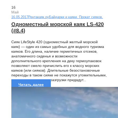
16
Май
16.05.2017
Рентакаяк.ру
Байдарки и каяки. Прокат сияков.
Одноместный морской каяк LS-420
(#8.4)
Сияк LifeStyle 420 (одноместный желтый морской
каяк) — один из самых удобных для водного туризма
каяков. Его длина, наличие герметичных отсеков,
анатомичного сиденья и возможности
дополнительного крепления на деку гермоупаковок
позволяют смело причислить его к классу морских
каяков (или сияков). Длительные безостановочные
переходы в таком сияке не покажутся утомительными,
а простота погрузки и разгрузки придадут...
Читать далее