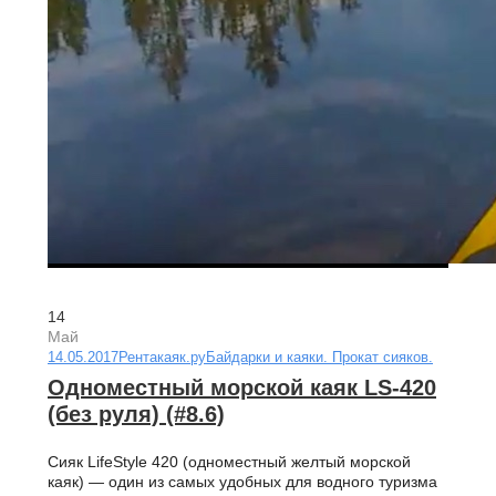
14
Май
14.05.2017
Рентакаяк.ру
Байдарки и каяки. Прокат сияков.
Одноместный морской каяк LS-420
(без руля) (#8.6)
Сияк LifeStyle 420 (одноместный желтый морской
каяк) — один из самых удобных для водного туризма