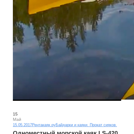
15
Май
15.05.2017
Рентакаяк.ру
Байдарки и каяки. Прокат сияков.
Одноместный морской каяк LS-420