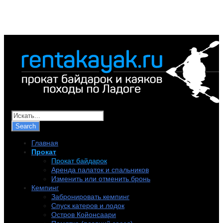
+7 (921) 956-32-57
info@rentakayak.ru
Главная
Прокат
Прокат байдарок
Аренда палаток и спальников
Изменить или отменить бронь
Кемпинг
Забронировать кемпинг
Спуск катеров и лодок
Остров Койонсаари