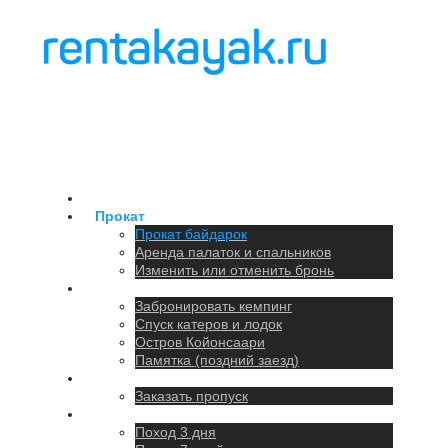
Главная
Прокат
Прокат байдарок
Аренда палаток и спальников
Изменить или отменить бронь
Кемпинг
Забронировать кемпинг
Спуск катеров и лодок
Остров Койонсаари
Памятка (поздний заезд)
Парковка
Заказать пропуск
Походы
Поход 3 дня