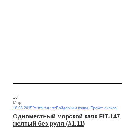
18
Мар
18.03.2015
Рентакаяк.ру
Байдарки и каяки. Прокат сияков.
Одноместный морской каяк FIT-147
желтый без руля (#1.11)