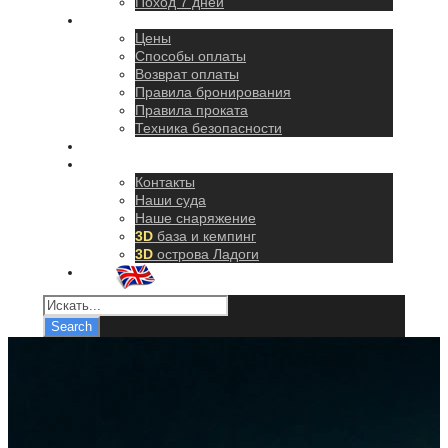
Поход 7 дней
Правила
Цены
Способы оплаты
Возврат оплаты
Правила бронирования
Правила проката
Техника безопасности
Как добраться
О нас
Контакты
Наши суда
Наше снаряжение
3D
база и кемпинг
3D
острова Ладоги