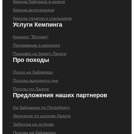
Аренда байдарок и каяков
Аренда велосипедов
Аренда палаток и спальников
Услуги Кемпинга
Кемпинг "Вятиккя"
Проживание в кемпинге
Парковка на берегу Ладоги
Про походы
Поход на байдарках
Походы выходного дня
Походы по Ладоге
Предложения наших партнеров
На байдарках по Петербургу
Экскурсии по шхерам Ладоги
Заброска на острова
Походы на байдарках