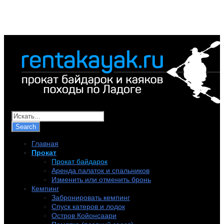
+7 (921) 956-32-57
info@rentakayak.ru
Главная
Прокат
Прокат байдарок
Аренда палаток и спальников
Изменить или отменить бронь
Кемпинг
Забронировать кемпинг
Спуск катеров и лодок
Остров Койонсаари