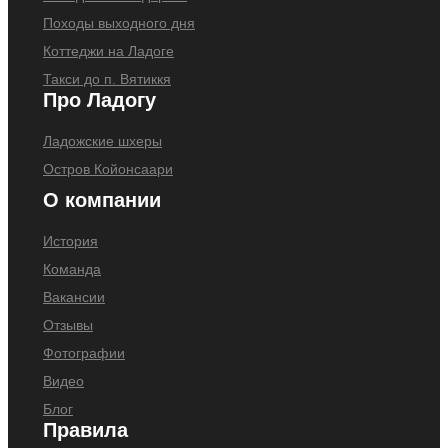
Походы выходного дня
Коттеджи на Ладоге
Такси до п. Вятиккя
Про Ладогу
Ладожские шхеры
Остров Койонсаари
О компании
История
Команда
Вакансии
Отзывы
Фотографии
Видео
Блог
Правила