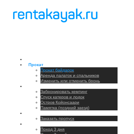
Главная
Прокат
Прокат байдарок
Аренда палаток и спальников
Изменить или отменить бронь
Кемпинг
Забронировать кемпинг
Спуск катеров и лодок
Остров Койонсаари
Памятка (поздний заезд)
Парковка
Заказать пропуск
Походы
Поход 3 дня