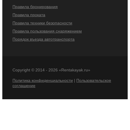
Правила бронирования
Правила проката
Правила техники безопасности
Правила пользования снаряжением
Порядок въезда автотранспорта
Copyright © 2014 -
2026 «Rentakayak.ru»
Политика конфиденциальности
|
Пользовательское
соглашение