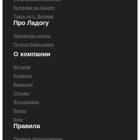
Коттеджи на Ладоге
Такси до п. Вятиккя
Про Ладогу
Ладожские шхеры
Остров Койонсаари
О компании
История
Команда
Вакансии
Отзывы
Фотографии
Видео
Блог
Правила
Правила бронирования