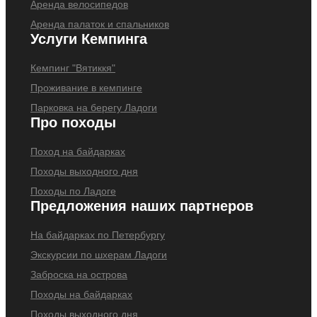
Аренда велосипедов
Аренда палаток и спальников
Услуги Кемпинга
Кемпинг "Вятиккя"
Проживание в кемпинге
Парковка на берегу Ладоги
Про походы
Поход на байдарках
Походы выходного дня
Походы по Ладоге
Предложения наших партнеров
На байдарках по Петербургу
Экскурсии по шхерам Ладоги
Заброска на острова
Походы на байдарках
Походы выходного дня