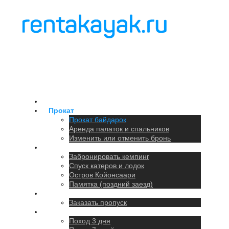
Главная
Прокат
Прокат байдарок
Аренда палаток и спальников
Изменить или отменить бронь
Кемпинг
Забронировать кемпинг
Спуск катеров и лодок
Остров Койонсаари
Памятка (поздний заезд)
Парковка
Заказать пропуск
Походы
Поход 3 дня