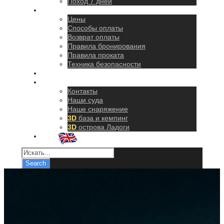
Поход 7 дней
Правила
Цены
Способы оплаты
Возврат оплаты
Правила бронирования
Правила проката
Техника безопасности
Как добраться
О нас
Контакты
Наши суда
Наше снаряжение
3D
база и кемпинг
3D
острова Ладоги