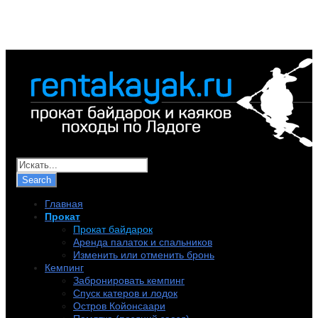
+7 (921) 956-32-57
info@rentakayak.ru
Главная
Прокат
Прокат байдарок
Аренда палаток и спальников
Изменить или отменить бронь
Кемпинг
Забронировать кемпинг
Спуск катеров и лодок
Остров Койонсаари