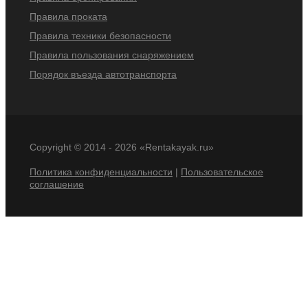
Правила проката
Правила техники безопасности
Правила пользования снаряжением
Порядок въезда автотранспорта
Copyright © 2014 -
2026 «Rentakayak.ru»
Политика конфиденциальности
|
Пользовательское
соглашение