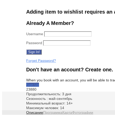
Adding item to wishlist requires an
Already A Member?
Username
Password
Forget Password?
Don't have an account? Create one.
When you book with an account, you will be able to trac
Sign Up
23880
Продолжительность: 3 дня
Сезонность : май-сентябрь
Минимальный возраст: 14+
Максимум человек: 14
Описание
Программа
Карта
Фотографии