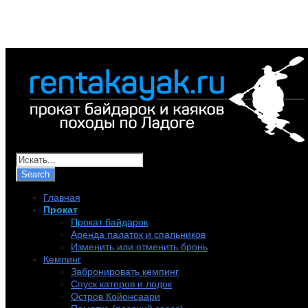
+7 (921) 956-32-57
info@rentakayak.ru
Главная
Прокат
Прокат байдарок
Аренда палаток и спальников
Изменить или отменить бронь
Кемпинг
Забронировать кемпинг
Спуск катеров и лодок
Остров Койонсаари