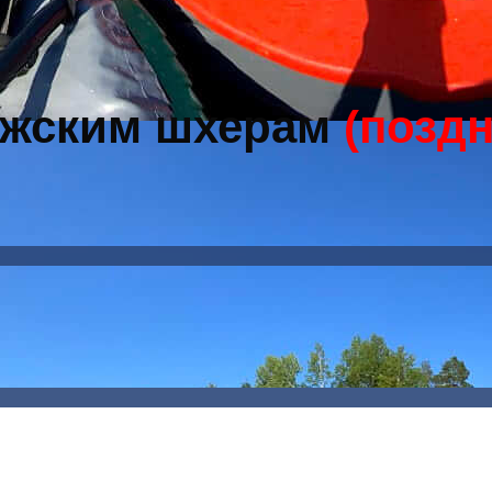
ожским шхерам
(позд