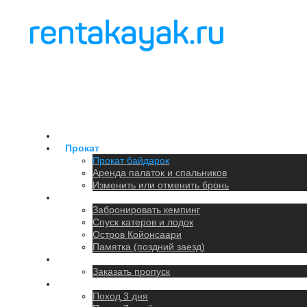
Главная
Прокат
Прокат байдарок
Аренда палаток и спальников
Изменить или отменить бронь
Кемпинг
Забронировать кемпинг
Спуск катеров и лодок
Остров Койонсаари
Памятка (поздний заезд)
Парковка
Заказать пропуск
Походы
Поход 3 дня