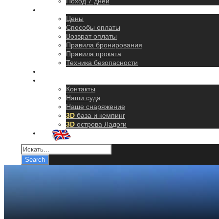
Поход 7 дней
Правила
Цены
Способы оплаты
Возврат оплаты
Правила бронирования
Правила проката
Техника безопасности
Как добраться
О нас
Контакты
Наши суда
Наше снаряжение
3D
база и кемпинг
3D
острова Ладоги