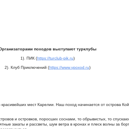
Организаторами походов выступают турклубы
1). ПИК (
https://turclub-pik.ru
)
2). Клуб Приключений (
https://www.vpoxod.ru
)
 красивейших мест Карелии. Наш поход начинается от острова Ко
тровов и островков, поросших соснами, то обрывистых, то спуска
тные закаты и рассветы, шум ветра в кронах и плеск волны за бор