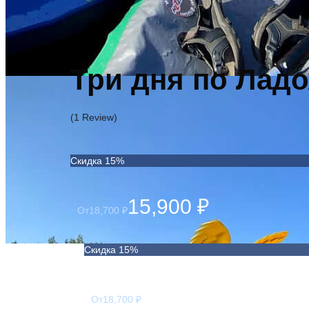
Три дня по Лад
(1 Review)
Скидка 15%
15,900 ₽
От
18,700 ₽
Скидка 15%
15,900 ₽
От
18,700 ₽