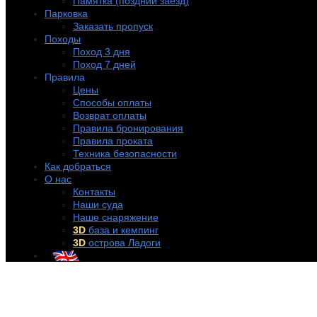
Памятка (поздний заезд)
Парковка
Заказать пропуск
Походы
Поход 3 дня
Поход 7 дней
Правила
Цены
Способы оплаты
Возврат оплаты
Правила бронирования
Правила проката
Техника безопасности
Как добраться
О нас
Контакты
Наши суда
Наше снаряжение
3D
база и кемпинг
3D
острова Ладоги
+7 (921) 956-32-57
info@rentakayak.ru