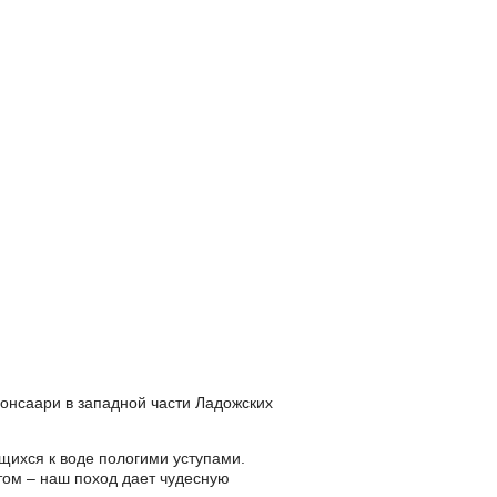
йонсаари в западной части Ладожских
ющихся к воде пологими уступами.
том – наш поход дает чудесную