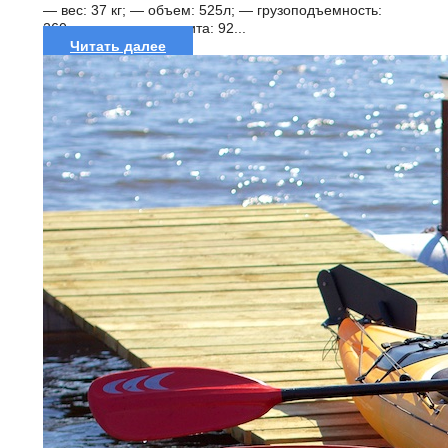
— вес: 37 кг; — объем: 525л; — грузоподъемность:
260 кг; — размер кокпита: 92...
Читать далее