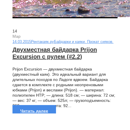
14
Мар
14.03.2015
Рентакаяк.ру
Байдарки и каяки. Прокат сияков.
Двухместная байдарка Prijon
Excursion с рулем (#2.2)
Prijon Excursion — двухместная байдарка
(двухместный каяк). Это идеальный вариант для
длительных походов по Ладоге вдвоем. Байдарка
сдается в комплекте с родными неопреновыми
юбками (Prijon) и веслами (Prijon). — материал:
полиэтилен HTP; — длина: 518 см; — ширина: 72 см;
— вес: 37 кг; — объем: 525л; — грузоподъемность:
260 кг; — размер кокпита: 92...
Читать далее