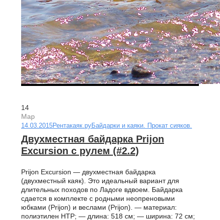
14
Мар
14.03.2015
Рентакаяк.ру
Байдарки и каяки. Прокат сияков.
Двухместная байдарка Prijon
Excursion с рулем (#2.2)
Prijon Excursion — двухместная байдарка
(двухместный каяк). Это идеальный вариант для
длительных походов по Ладоге вдвоем. Байдарка
сдается в комплекте с родными неопреновыми
юбками (Prijon) и веслами (Prijon). — материал:
полиэтилен HTP; — длина: 518 см; — ширина: 72 см;