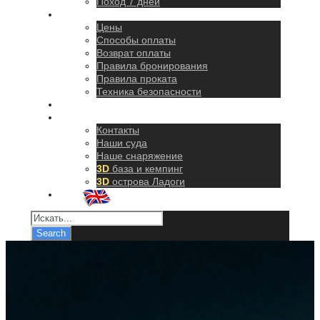
Поход 7 дней
Правила
Цены
Способы оплаты
Возврат оплаты
Правила бронирования
Правила проката
Техника безопасности
Как добраться
О нас
Контакты
Наши суда
Наше снаряжение
3D
база и кемпинг
3D
острова Ладоги