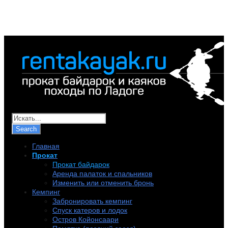
+7 (921) 956-32-57
info@rentakayak.ru
Главная
Прокат
Прокат байдарок
Аренда палаток и спальников
Изменить или отменить бронь
Кемпинг
Забронировать кемпинг
Спуск катеров и лодок
Остров Койонсаари