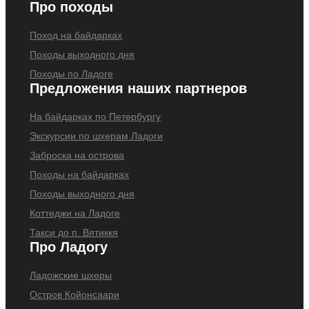
Про походы
Поход на байдарках
Походы выходного дня
Походы по Ладоге
Предложения наших партнеров
На байдарках по Петербургу
Экскурсии по шхерам Ладоги
Заброска на острова
Походы на байдарках
Походы выходного дня
Коттеджи на Ладоге
Такси до п. Вятиккя
Про Ладогу
Ладожские шхеры
Остров Койонсаари