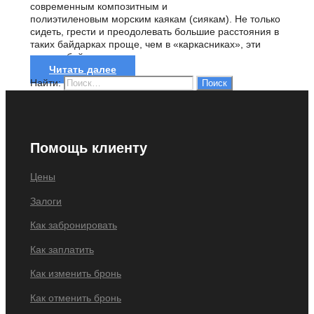
современным композитным и
полиэтиленовым морским каякам (сиякам). Не только
сидеть, грести и преодолевать большие расстояния в
таких байдарках проще, чем в «каркасниках», эти
каяки и байдарки за...
Читать далее
Найти:
Помощь клиенту
Цены
Залоги
Как забронировать
Как заплатить
Как изменить бронь
Как отменить бронь