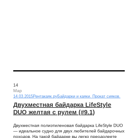
14
Мар
14.03.2015
Рентакаяк.ру
Байдарки и каяки. Прокат сияков.
Двухместная байдарка LifeStyle
DUO желтая с рулем (#9.1)
Двухместная полиэтиленовая байдарка LifeStyle DUO
— идеальное судно для двух любителей байдарочных
походов. На такой байдарке вы легко преодолеете