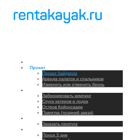
Главная
Прокат
Прокат байдарок
Аренда палаток и спальников
Изменить или отменить бронь
Кемпинг
Забронировать кемпинг
Спуск катеров и лодок
Остров Койонсаари
Памятка (поздний заезд)
Парковка
Заказать пропуск
Походы
Поход 3 дня