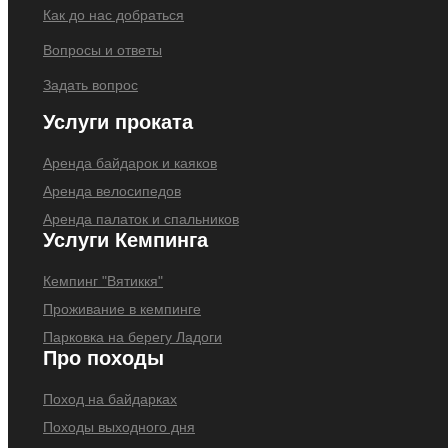
Как до нас добраться
Вопросы и ответы
Задать вопрос
Услуги проката
Аренда байдарок и каяков
Аренда велосипедов
Аренда палаток и спальников
Услуги Кемпинга
Кемпинг "Вятиккя"
Проживание в кемпинге
Парковка на берегу Ладоги
Про походы
Поход на байдарках
Походы выходного дня