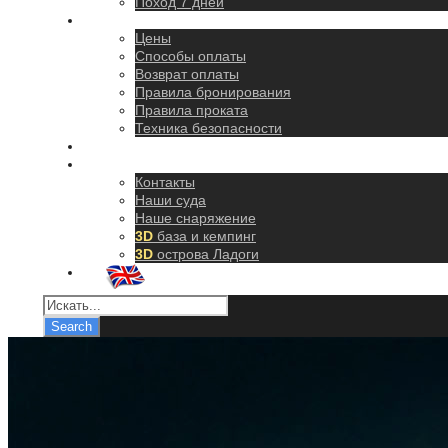
Поход 7 дней
Правила
Цены
Способы оплаты
Возврат оплаты
Правила бронирования
Правила проката
Техника безопасности
Как добраться
О нас
Контакты
Наши суда
Наше снаряжение
3D
база и кемпинг
3D
острова Ладоги