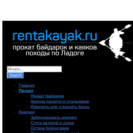
+7 (921) 956-32-57
info@rentakayak.ru
Главная
Прокат
Прокат байдарок
Аренда палаток и спальников
Изменить или отменить бронь
Кемпинг
Забронировать кемпинг
Спуск катеров и лодок
Остров Койонсаари