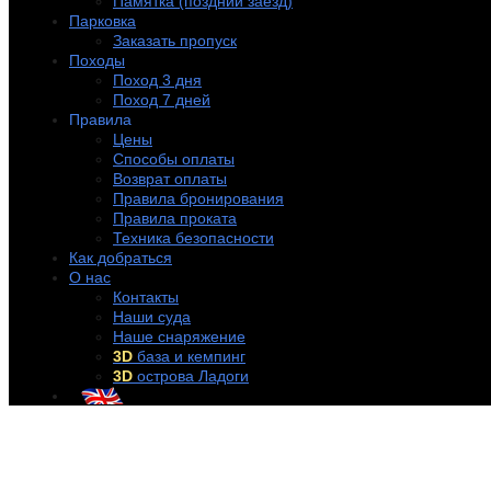
Памятка (поздний заезд)
Парковка
Заказать пропуск
Походы
Поход 3 дня
Поход 7 дней
Правила
Цены
Способы оплаты
Возврат оплаты
Правила бронирования
Правила проката
Техника безопасности
Как добраться
О нас
Контакты
Наши суда
Наше снаряжение
3D
база и кемпинг
3D
острова Ладоги
+7 (921) 956-32-57
info@rentakayak.ru