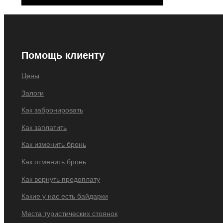
Помощь клиенту
Цены
Залоги
Как забронировать
Как заплатить
Как изменить бронь
Как отменить бронь
Как вернуть предоплату
Какие у нас есть байдарки
Места туристических стоянок