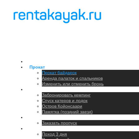
Главная
Прокат
Прокат байдарок
Аренда палаток и спальников
Изменить или отменить бронь
Кемпинг
Забронировать кемпинг
Спуск катеров и лодок
Остров Койонсаари
Памятка (поздний заезд)
Парковка
Заказать пропуск
Походы
Поход 3 дня